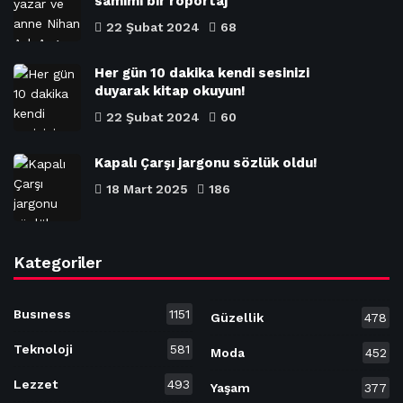
samimi bir röportaj
22 Şubat 2024
68
Her gün 10 dakika kendi sesinizi
duyarak kitap okuyun!
22 Şubat 2024
60
Kapalı Çarşı jargonu sözlük oldu!
18 Mart 2025
186
Kategoriler
Busıness
1151
Güzellik
478
Teknoloji
581
Moda
452
Lezzet
493
Yaşam
377