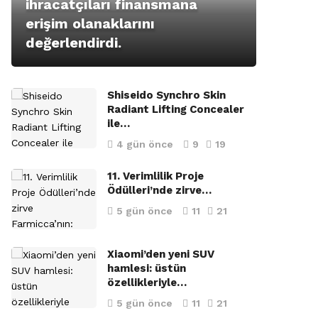
ihracatçıları finansmana
erişim olanaklarını
değerlendirdi.
Shiseido Synchro Skin
Radiant Lifting Concealer
ile…
4 gün önce
9
19
11. Verimlilik Proje
Ödülleri’nde zirve…
5 gün önce
11
21
Xiaomi’den yeni SUV
hamlesi: üstün
özellikleriyle…
5 gün önce
11
21