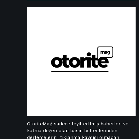
OtoriteMag sadece teyit edilmiş haberleri ve
katma değeri olan basın bültenlerinden
derlemelerini, tıklanma kaygısı olmadan