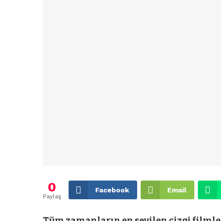
0
Facebook
Email
Paylaş
Tüm zamanların en sevilen çizgi filmle