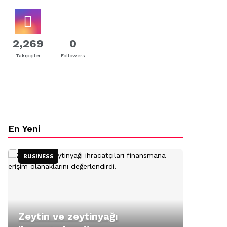
2,269
0
Takipçiler
Followers
En Yeni
BUSINESS
Zeytin ve zeytinyağı