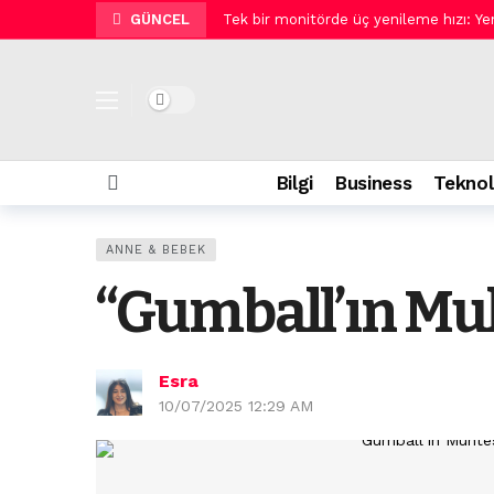
GÜNCEL
Tek bir monitörde üç yenileme hızı:
Sephora Collection Duş Serisi ile renk
Arzum ve Metro Türkiye barista deneyim
Dark mode
Siemens’ten rekor üçüncü çeyrek.
Salon kalitesinde profesyonel saç bak
Bilgi
Business
Teknol
Geleceğin doktoru biraz da mühendis 
Pluxee Sinema Günleri Zorlu PSM Veste
ANNE & BEBEK
Siber saldırganların yeni hedefi tatilci
“Gumball’ın Mu
Yaz sabahlarının buluşma noktası: Eth
SUDER’den 2030 uyarısı: “Su güvenliği, şe
Esra
10/07/2025 12:29 AM