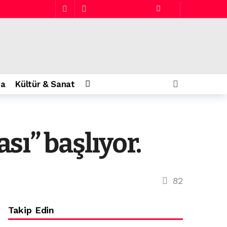
a
Kültür & Sanat
ı” başlıyor.
22 saat önce
82
Takip Edin