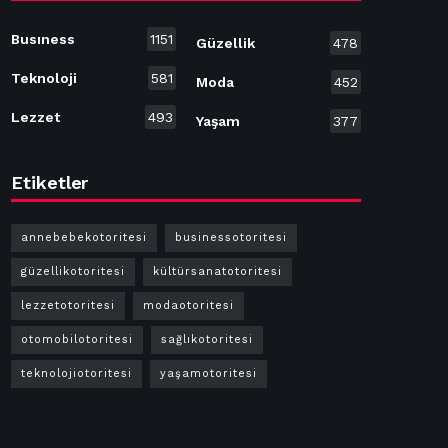
Busıness
1151
Güzellik
478
Teknoloji
581
Moda
452
Lezzet
493
Yaşam
377
Etiketler
annebebekotoritesi
businessotoritesi
güzellikotoritesi
kültürsanatotoritesi
lezzetotoritesi
modaotoritesi
otomobilotoritesi
sağlıkotoritesi
teknolojiotoritesi
yaşamotoritesi