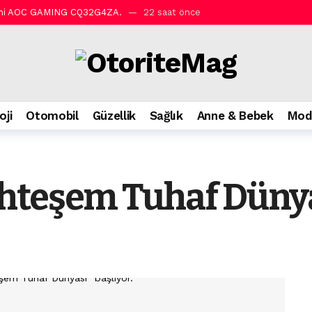
 Yeni AOC GAMING CQ32G4ZA.
22 saat önce
li bakım.
22 saat önce
ini evlere taşıyor.
22 saat önce
22 saat önce
ımı Arganmidas ile Rossmann’da.
22 saat önce
oji
Otomobil
Güzellik
Sağlık
Anne & Bebek
Mod
olmak zorunda!
22 saat önce
l Amfi’de ücretsiz gösterimlerle devam ediyor!
2 gün önce
ler: Kaspersky’den güvenli seyahat rehberi.
2 gün önce
hteşem Tuhaf Dünyas
em Efendi Kahvaltı.
2 gün önce
hirlerin iklim krizine karşı en kritik dayanıklılık alanı haline geliyor”.