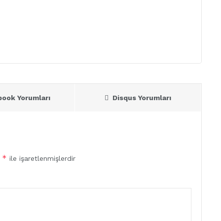
book Yorumları
Disqus Yorumları
*
r
ile işaretlenmişlerdir