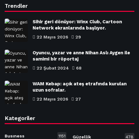
Trendler
Sihir geri dönüyor: Winx Club, Cartoon
Network ekranlarında başlıyor.
22 Mayıs 2026
29
Oyuncu, yazar ve anne Nihan Aslı Aygen ile
samimi bir röportaj
22 Şubat 2024
68
WAM Kebap: açık ateş etrafında kurulan
uzun sofralar.
22 Mayıs 2026
27
Kategoriler
Busıness
1151
Güzellik
478