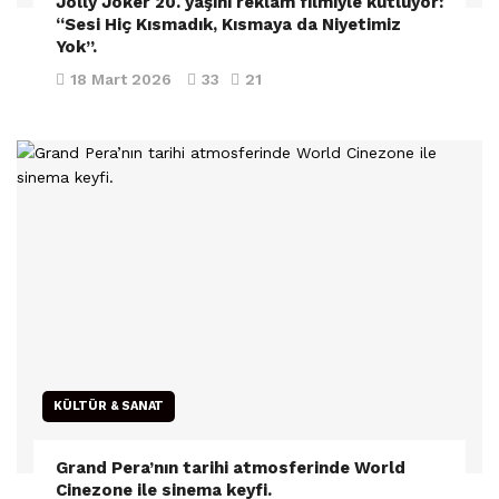
Jolly Joker 20. yaşını reklam filmiyle kutluyor:
“Sesi Hiç Kısmadık, Kısmaya da Niyetimiz
Yok”.
18 Mart 2026
33
21
KÜLTÜR & SANAT
Grand Pera’nın tarihi atmosferinde World
Cinezone ile sinema keyfi.