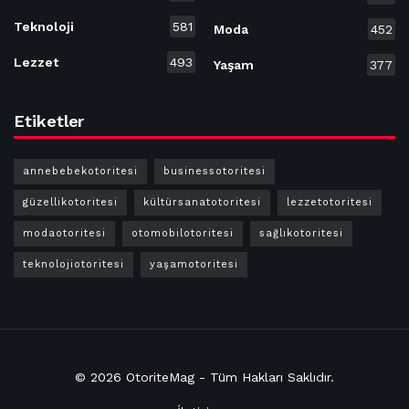
Teknoloji
581
Moda
452
Lezzet
493
Yaşam
377
Etiketler
annebebekotoritesi
businessotoritesi
güzellikotoritesi
kültürsanatotoritesi
lezzetotoritesi
modaotoritesi
otomobilotoritesi
sağlıkotoritesi
teknolojiotoritesi
yaşamotoritesi
© 2026
OtoriteMag
- Tüm Hakları
Saklıdır
.