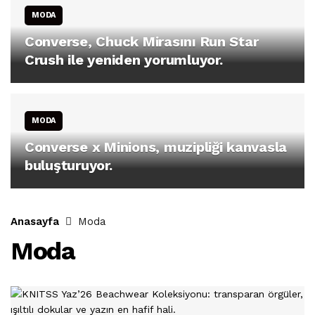
MODA
Converse, Chuck Mirasını Run Star
Crush ile yeniden yorumluyor.
MODA
Converse x Minions, muzipliği kanvasla
buluşturuyor.
Anasayfa
Moda
Moda