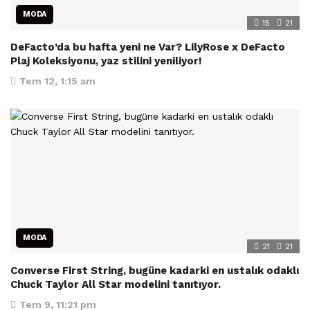
MODA
15
21
DeFacto’da bu hafta yeni ne Var? LilyRose x DeFacto
Plaj Koleksiyonu, yaz stilini yeniliyor!
Tem 12, 1:15 am
MODA
21
21
Converse First String, bugüne kadarki en ustalık odaklı
Chuck Taylor All Star modelini tanıtıyor.
Tem 9, 11:21 pm