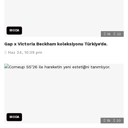
MODA
16
22
Gap x Victoria Beckham koleksiyonu Türkiye’de.
Haz 24, 10:39 pm
MODA
18
20