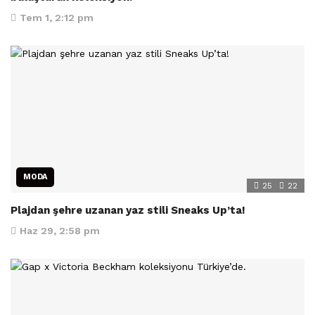
Tem 1, 2:12 pm
MODA
25
22
Plajdan şehre uzanan yaz stili Sneaks Up’ta!
Haz 29, 2:58 pm