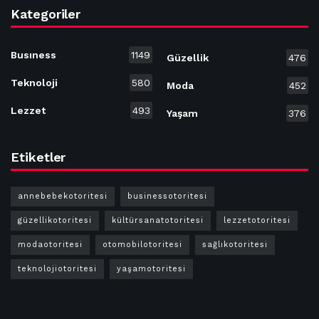
Kategoriler
Busıness
1149
Güzellik
476
Teknoloji
580
Moda
452
Lezzet
493
Yaşam
376
Etiketler
annebebekotoritesi
businessotoritesi
güzellikotoritesi
kültürsanatotoritesi
lezzetotoritesi
modaotoritesi
otomobilotoritesi
sağlıkotoritesi
teknolojiotoritesi
yaşamotoritesi