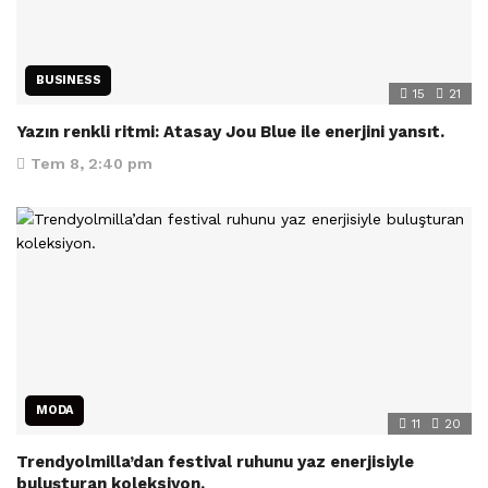
BUSINESS
15
21
Yazın renkli ritmi: Atasay Jou Blue ile enerjini yansıt.
Tem 8, 2:40 pm
MODA
11
20
Trendyolmilla’dan festival ruhunu yaz enerjisiyle
buluşturan koleksiyon.