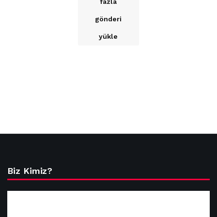
fazla
gönderi
yükle
Biz Kimiz?