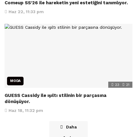
Comeup SS’26 ile hareketin yeni estetiğini tanımlıyor.
Haz 22, 11:33 pm
MODA
23
21
GUESS Cassidy ile ışıltı stilinin bir parçasına
dönüşüyor.
Haz 18, 11:32 pm
Daha