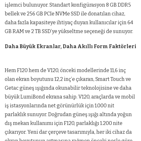
işlemci bulunuyor. Standart konfigürasyon 8 GB DDR5
bellek ve 256 GB PCIe NVMe SSD ile donatılan cihaz,
daha fazla kapasiteye ihtiyaç duyan kullanıcılar için 64
GB RAM ve 2 TB SSD’ye yükseltme seçeneği de sunuyor.
Daha Büyük Ekranlar, Daha Akıllı Form Faktörleri
Hem F120 hem de V120, önceki modellerinde 11,6 inç
olan ekran boyutunu 12,2 inç’e çıkaran, Smart Touch ve
Getac güneş ışığında okunabilir teknolojisine ve daha
büyük LumiBond ekrana sahip. V120, araçlarda ve mobil
iş istasyonlarında net görünürlük için 1.000 nit
parlaklık sunuyor. Doğrudan güneş ışığı altında yoğun
dış mekan kullanımı için F120, parlaklığı 1.200 nite
çıkarıyor. Yeni dar çerçeve tasarımıyla, her iki cihaz da
ekran boyutunun artmasına rağmen önceki nesle göre