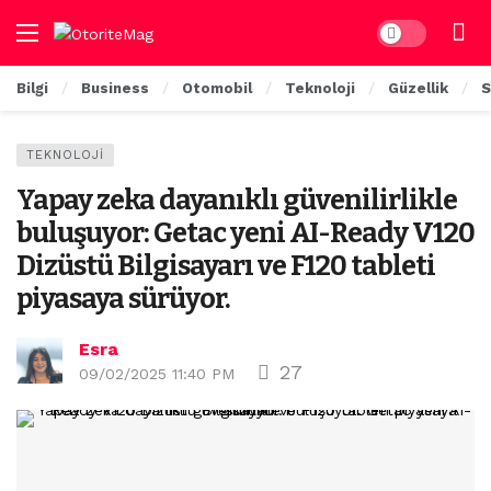
Dark mode
Bilgi
Business
Otomobil
Teknoloji
Güzellik
S
TEKNOLOJI
Yapay zeka dayanıklı güvenilirlikle
buluşuyor: Getac yeni AI-Ready V120
Dizüstü Bilgisayarı ve F120 tableti
piyasaya sürüyor.
Esra
27
09/02/2025 11:40 PM