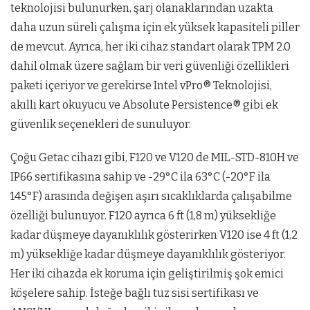
teknolojisi bulunurken, şarj olanaklarından uzakta
daha uzun süreli çalışma için ek yüksek kapasiteli piller
de mevcut. Ayrıca, her iki cihaz standart olarak TPM 2.0
dahil olmak üzere sağlam bir veri güvenliği özellikleri
paketi içeriyor ve gerekirse Intel vPro® Teknolojisi,
akıllı kart okuyucu ve Absolute Persistence® gibi ek
güvenlik seçenekleri de sunuluyor.
Çoğu Getac cihazı gibi, F120 ve V120 de MIL-STD-810H ve
IP66 sertifikasına sahip ve -29°C ila 63°C (-20°F ila
145°F) arasında değişen aşırı sıcaklıklarda çalışabilme
özelliği bulunuyor. F120 ayrıca 6 ft (1,8 m) yüksekliğe
kadar düşmeye dayanıklılık gösterirken V120 ise 4 ft (1,2
m) yüksekliğe kadar düşmeye dayanıklılık gösteriyor.
Her iki cihazda ek koruma için geliştirilmiş şok emici
köşelere sahip. İsteğe bağlı tuz sisi sertifikası ve