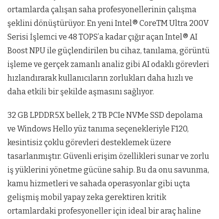
ortamlarda çalışan saha profesyonellerinin çalışma
şeklini dönüştürüyor. En yeni Intel® CoreTM Ultra 200V
Serisi İşlemci ve 48 TOPS’a kadar çığır açan Intel® AI
Boost NPU ile güçlendirilen bu cihaz, tanılama, görüntü
işleme ve gerçek zamanlı analiz gibi AI odaklı görevleri
hızlandırarak kullanıcıların zorlukları daha hızlı ve
daha etkili bir şekilde aşmasını sağlıyor.
32 GB LPDDR5X bellek, 2 TB PCIe NVMe SSD depolama
ve Windows Hello yüz tanıma seçenekleriyle F120,
kesintisiz çoklu görevleri desteklemek üzere
tasarlanmıştır. Güvenli erişim özellikleri sunar ve zorlu
iş yüklerini yönetme gücüne sahip. Bu da onu savunma,
kamu hizmetleri ve sahada operasyonlar gibi uçta
gelişmiş mobil yapay zeka gerektiren kritik
ortamlardaki profesyoneller için ideal bir araç haline