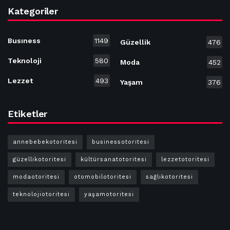
Kategoriler
Busıness
1149
Güzellik
476
Teknoloji
580
Moda
452
Lezzet
493
Yaşam
376
Etiketler
annebebekotoritesi
businessotoritesi
güzellikotoritesi
kültürsanatotoritesi
lezzetotoritesi
modaotoritesi
otomobilotoritesi
sağlıkotoritesi
teknolojiotoritesi
yaşamotoritesi