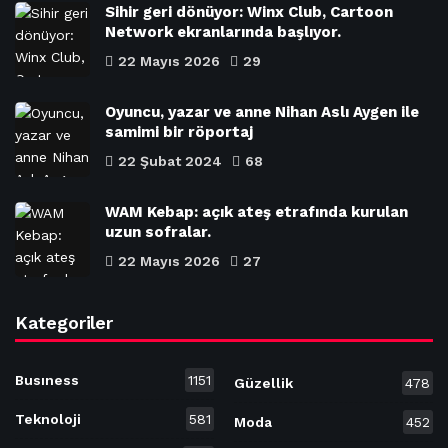
Sihir geri dönüyor: Winx Club, Cartoon
Network ekranlarında başlıyor.
22 Mayıs 2026
29
Oyuncu, yazar ve anne Nihan Aslı Aygen ile
samimi bir röportaj
22 Şubat 2024
68
WAM Kebap: açık ateş etrafında kurulan
uzun sofralar.
22 Mayıs 2026
27
Kategoriler
Busıness
1151
Güzellik
478
Teknoloji
581
Moda
452