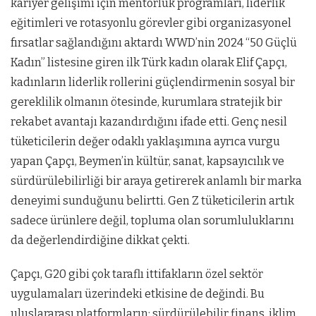
kariyer gelişimi için mentorluk programları, liderlik
eğitimleri ve rotasyonlu görevler gibi organizasyonel
fırsatlar sağlandığını aktardı WWD’nin 2024 “50 Güçlü
Kadın” listesine giren ilk Türk kadın olarak Elif Çapçı,
kadınların liderlik rollerini güçlendirmenin sosyal bir
gereklilik olmanın ötesinde, kurumlara stratejik bir
rekabet avantajı kazandırdığını ifade etti. Genç nesil
tüketicilerin değer odaklı yaklaşımına ayrıca vurgu
yapan Çapçı, Beymen’in kültür, sanat, kapsayıcılık ve
sürdürülebilirliği bir araya getirerek anlamlı bir marka
deneyimi sunduğunu belirtti. Gen Z tüketicilerin artık
sadece ürünlere değil, topluma olan sorumluluklarını
da değerlendirdiğine dikkat çekti.
Çapçı, G20 gibi çok taraflı ittifakların özel sektör
uygulamaları üzerindeki etkisine de değindi. Bu
uluslararası platformların; sürdürülebilir finans, iklim