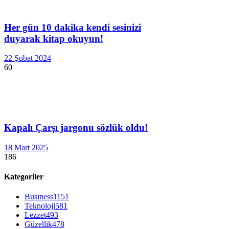
Her gün 10 dakika kendi sesinizi
duyarak kitap okuyun!
22 Şubat 2024
60
Kapalı Çarşı jargonu sözlük oldu!
18 Mart 2025
186
Kategoriler
Busıness
1151
Teknoloji
581
Lezzet
493
Güzellik
478