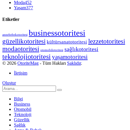
Moda
452
Yaşam
377
Etiketler
businessotoritesi
annebebekotoritesi
güzellikotoritesi
lezzetotoritesi
kültürsanatotoritesi
modaotoritesi
sağlıkotoritesi
otomobilotoritesi
teknolojiotoritesi
yaşamotoritesi
© 2026
OtoriteMag
- Tüm Hakları
Saklıdır
.
İletişim
Oluştur
Bilgi
Business
Otomobil
Teknoloji
Güzellik
Sağlık