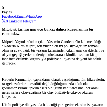
0
Paylaş
Facebook
Email
WhatsApp
X
Linkedin
Telegram
Mitolojik kırmızı ipin ucu bu kez dahice kurgulanmış bir
romanda…
Müptela Yayınları’ndan çıkan Yasemin Candemir’in kaleme aldığı
“Kaderin Kırmızı İpi”, son yılların en iyi polisiye-gerilim romanı
olmaya aday. Türk bir yazarın kaleminden çıkan ama karakterleri ve
olayın geçtiği yerler nedeniyle uluslararası kimlik kazanan kitap,
ince ince örülmüş kurgusuyla polisiye dünyasına da yeni bir soluk
getirecek.
Kaderin Kırmızı İpi, çaprazlama olarak yaşadığımız tüm hikayelerin,
rastgele zaferlerin tesadüfi değil doğduğumuzda takılı olan
görünmez kırmızı iplerin eseri olduğunu kanıtlarcasına, her anını
nefes nefese okuyacağınız bir olay örgüsüyle çıkıyor okurun
karşısına.
Kitabı polisiye dünyasında hak ettiği yere getirecek olan ise yazarın