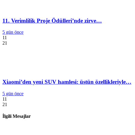
11. Verimlilik Proje Ödülleri’nde zirve…
5 gün önce
11
21
Xiaomi’den yeni SUV hamlesi: üstün özellikleriyle…
5 gün önce
11
21
İlgili Mesajlar