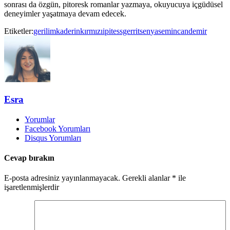
sonrası da özgün, pitoresk romanlar yazmaya, okuyucuya içgüdüsel
deneyimler yaşatmaya devam edecek.
Etiketler:
gerilim
kaderinkırmızıipi
tessgerritsen
yasemincandemir
Esra
Yorumlar
Facebook Yorumları
Disqus Yorumları
Cevap bırakın
E-posta adresiniz yayınlanmayacak.
Gerekli alanlar
*
ile
işaretlenmişlerdir