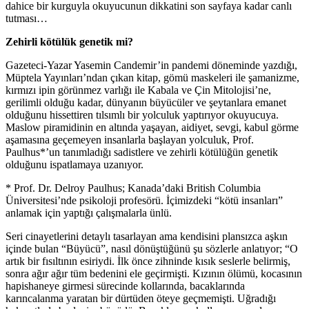
dahice bir kurguyla okuyucunun dikkatini son sayfaya kadar canlı
tutması…
Zehirli kötülük genetik mi?
Gazeteci-Yazar Yasemin Candemir’in pandemi döneminde yazdığı,
Müptela Yayınları’ndan çıkan kitap, gömü maskeleri ile şamanizme,
kırmızı ipin görünmez varlığı ile Kabala ve Çin Mitolojisi’ne,
gerilimli olduğu kadar, dünyanın büyücüler ve şeytanlara emanet
olduğunu hissettiren tılsımlı bir yolculuk yaptırıyor okuyucuya.
Maslow piramidinin en altında yaşayan, aidiyet, sevgi, kabul görme
aşamasına geçemeyen insanlarla başlayan yolculuk, Prof.
Paulhus*’un tanımladığı sadistlere ve zehirli kötülüğün genetik
olduğunu ispatlamaya uzanıyor.
* Prof. Dr. Delroy Paulhus; Kanada’daki British Columbia
Üniversitesi’nde psikoloji profesörü. İçimizdeki “kötü insanları”
anlamak için yaptığı çalışmalarla ünlü.
Seri cinayetlerini detaylı tasarlayan ama kendisini plansızca aşkın
içinde bulan “Büyücü”, nasıl dönüştüğünü şu sözlerle anlatıyor; “O
artık bir fısıltının esiriydi. İlk önce zihninde kısık seslerle belirmiş,
sonra ağır ağır tüm bedenini ele geçirmişti. Kızının ölümü, kocasının
hapishaneye girmesi sürecinde kollarında, bacaklarında
karıncalanma yaratan bir dürtüden öteye geçmemişti. Uğradığı