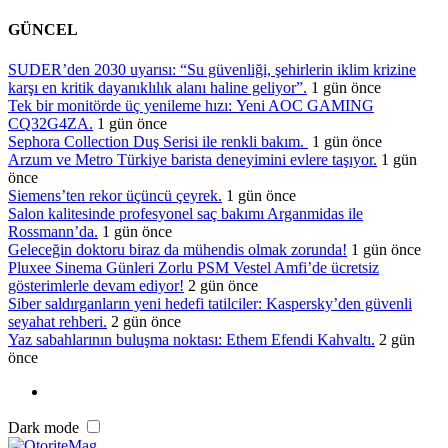
GÜNCEL
SUDER’den 2030 uyarısı: “Su güvenliği, şehirlerin iklim krizine
karşı en kritik dayanıklılık alanı haline geliyor”.
1 gün önce
Tek bir monitörde üç yenileme hızı: Yeni AOC GAMING
CQ32G4ZA.
1 gün önce
Sephora Collection Duş Serisi ile renkli bakım.
1 gün önce
Arzum ve Metro Türkiye barista deneyimini evlere taşıyor.
1 gün
önce
Siemens’ten rekor üçüncü çeyrek.
1 gün önce
Salon kalitesinde profesyonel saç bakımı Arganmidas ile
Rossmann’da.
1 gün önce
Geleceğin doktoru biraz da mühendis olmak zorunda!
1 gün önce
Pluxee Sinema Günleri Zorlu PSM Vestel Amfi’de ücretsiz
gösterimlerle devam ediyor!
2 gün önce
Siber saldırganların yeni hedefi tatilciler: Kaspersky’den güvenli
seyahat rehberi.
2 gün önce
Yaz sabahlarının buluşma noktası: Ethem Efendi Kahvaltı.
2 gün
önce
Dark mode