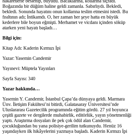
hakaretlerle beslenip, büyüdü. Bacaklarına, kollarına sıçradı.
Boğazında bir düğüm haline geldi zamanla. Sabırlıydı. Bekledi,
bekledi. Sonunda hayatını onun kollarına teslim etmesini istedi. Bu
fısıltının adı; İntikamdı. O, her zaman her şeye hatta en büyük
kederlere bile boyun eğmişti. Merhamet ve vicdanı içinden söküp
atarken yeni hayatı başladı…
Bilgi için:
Kitap Adı: Kaderin Kırmızı İpi
Yazar: Yasemin Candemir
Yayınevi: Müptela Yayınları
Sayfa Sayısı: 340
Yazar hakkında…
Yasemin Y. Candemir, İstanbul Çapa’da dünyaya geldi. Marmara
Ünv. İletişim Fakültesi’ni bitirdi, Galatasaray Üniversitesi’nde
Uluslararası Gazetecilik programında eğitim gördü. 27 yıl boyunca
çeşitli gazete ve dergilerde muhabirlik, editörlük, yayın yönetmenliği
yaptı. Araştırma dosyaları ile pek çok ödül alan Candemir,
çocukluğundan bu yana polisiye-gerilim tutkunuydu. Henüz 16
yaşındayken ilk hikâyelerini yazmaya başladı. Kaderin Kırmızı İpi