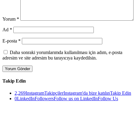
Yorum
*
Ad
*
E-posta
*
Daha sonraki yorumlarımda kullanılması için adım, e-posta
adresim ve site adresim bu tarayıcıya kaydedilsin.
Takip Edin
2,269
Instagram
Takipçiler
Instagram'da bize katılın
Takip Edin
0
LinkedIn
Followers
Follow us on LinkedIn
Follow Us