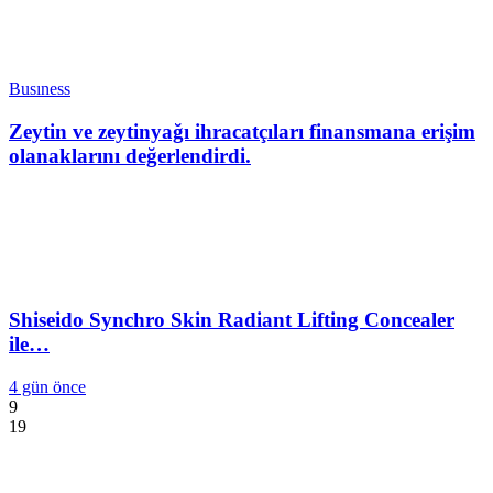
Busıness
Zeytin ve zeytinyağı ihracatçıları finansmana erişim
olanaklarını değerlendirdi.
Shiseido Synchro Skin Radiant Lifting Concealer
ile…
4 gün önce
9
19