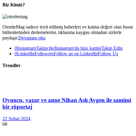
Biz Kimiz?
OtoriteMag sadece teyit edilmiş haberleri ve katma değeri olan basın
bültenlerinden derlemelerini, tıklanma kaygısı olmadan sizlerle
paylaşır.
Devamını oku
0
Instagram
Takipçiler
Instagram'da bize katılın
Takip Edin
0
LinkedIn
Followers
Follow us on LinkedIn
Follow Us
Trendler
Oyuncu, yazar ve anne Nihan Aslı Aygen ile samimi
bir röportaj
22 Şubat 2024
68