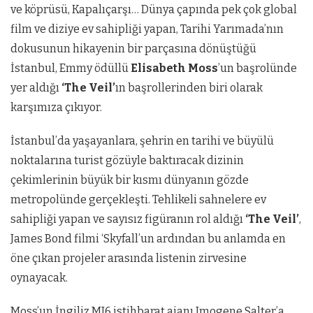
ve köprüsü, Kapalıçarşı… Dünya çapında pek çok global
film ve diziye ev sahipliği yapan, Tarihi Yarımada’nın
dokusunun hikayenin bir parçasına dönüştüğü
İstanbul, Emmy ödüllü
Elisabeth Moss
’un başrolünde
yer aldığı
‘The Veil’
ın başrollerinden biri olarak
karşımıza çıkıyor.
İstanbul’da yaşayanlara, şehrin en tarihi ve büyülü
noktalarına turist gözüyle baktıracak dizinin
çekimlerinin büyük bir kısmı dünyanın gözde
metropolünde gerçekleşti. Tehlikeli sahnelere ev
sahipliği yapan ve sayısız figüranın rol aldığı
‘The Veil’
,
James Bond filmi ‘Skyfall’un ardından bu anlamda en
öne çıkan projeler arasında listenin zirvesine
oynayacak.
Moss’un İngiliz MI6 istihbarat ajanı Imogene Salter’a