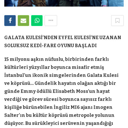
GALATA KULESİ’NDEN EYFEL KULESİ’NE UZANAN
SOLUKSUZ KEDİ-FARE OYUNU BAŞLADI
15 milyonu aşkın nüfuslu, birbirinden farklı
kültürleri yüzyıllar boyunca misafir etmiş
İstanbul’un ikonik simgelerinden Galata Kulesi
ve köprüsü… Gündelik hayatın olağan aktığı bir
günde Emmy ödüllü Elisabeth Moss’un hayat
verdiği ve görev süresi boyunca sayısız farklı
kişiliğe bürünebilen İngiliz MI6 ajanı Imogen
Salter’ın bu kültür köprüsü metropole yolunun
düşüyor. Bu sürükleyici serüvenin yaşandığığı