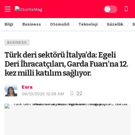
Dark mode
Bilgi
Business
Otomobil
Teknoloji
Güzellik
S
BUSINESS
Türk deri sektörü İtalya’da: Egeli
Deri İhracatçıları, Garda Fuarı’na 12.
kez milli katılım sağlıyor.
Esra
22
06/13/2025 12:39 AM