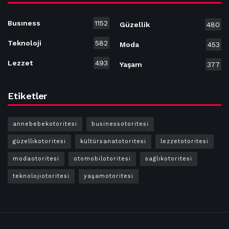
Busıness
1152
Güzellik
480
Teknoloji
582
Moda
453
Lezzet
493
Yaşam
377
Etiketler
annebebekotoritesi
businessotoritesi
güzellikotoritesi
kültürsanatotoritesi
lezzetotoritesi
modaotoritesi
otomobilotoritesi
sağlıkotoritesi
teknolojiotoritesi
yaşamotoritesi