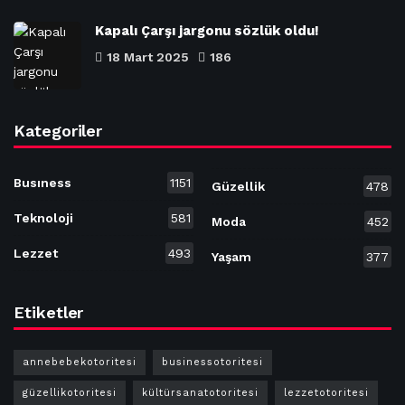
Kapalı Çarşı jargonu sözlük oldu!
18 Mart 2025
186
Kategoriler
Busıness
1151
Güzellik
478
Teknoloji
581
Moda
452
Lezzet
493
Yaşam
377
Etiketler
annebebekotoritesi
businessotoritesi
güzellikotoritesi
kültürsanatotoritesi
lezzetotoritesi