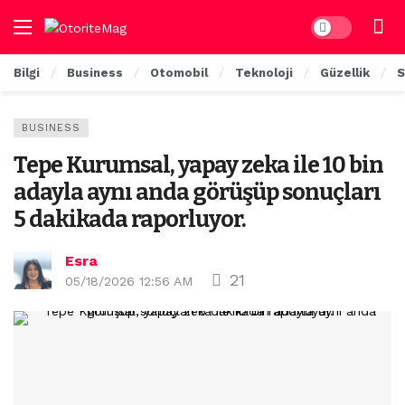
Dark mode
Bilgi
Business
Otomobil
Teknoloji
Güzellik
S
BUSINESS
Tepe Kurumsal, yapay zeka ile 10 bin
adayla aynı anda görüşüp sonuçları
5 dakikada raporluyor.
Esra
21
05/18/2026 12:56 AM