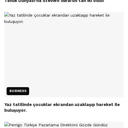
Tavuk Dünyası’na Stevie® Awards’tan iki ödül!
BUSINESS
Yaz tatilinde çocuklar ekrandan uzaklaşıp hareket ile
buluşuyor.