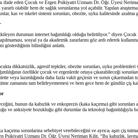
u ifade eden Çocuk ve Ergen Psikiyatri Uzmanı Dr. Öğr. Üyesi Neriman Ki
 yararlı olabilir hem de sağlık sorunlarına yol açabilir. Yapılan araştır
nlar, kas ve iskelet sistemi sorunları, obezite, uyku kalitesinde azalma g
r
etkileyen durumun internet bağımlılığı olduğu belirtiliyor.” diyen Çocu
ma yapılmaması, sosyal ya da akademik zararlarını göz ardı ederek kullan
i gösterdiğinin bilindiğini anlattı.
kta dikkatsizlik, agresif tepkiler, obezite sorunları, uyku problemleri v
mlılığının özellikle çocuk ve ergenlerde ortaya çıkarabileceği sorunlar
ette veya lazımlığında daha fazla vakit geçirsin ve sorun çıkarmadan tuv
gitme zamanını tam belirleyememesi ve hem gece hem de gündüz çiş kak
or
leceğini, bunun da kabızlık ve enkoprezis (kaka kaçırma) gibi sorunlar
ğu ve anksiyete bozukluğu gibi durumlar da teknoloji bağımlılığıyla bağl
ka kaçırma sorunlarına sebebiyet verebileceğini ve ayrıca
,
aşırı çiş tut
n Psikiyatri Uzmanı Dr. Öğr. Üyesi Neriman Kilit, “Bu kabızlık, lavman