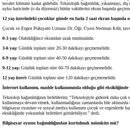
tuvalet fobisine kadar gidebilir. Teknolojik bağımlılık, yıkanmayı, d
uyku haricinde (o da düzensiz) bütün vakitlerini ekran başında geçirm
12 yaş üzerindeki çocuklar günde en fazla 2 saat ekran başında o
Çocuk ve Ergen Psikiyatri Uzmanı Dr. Öğr. Üyesi Neriman Kilit, tavsiye
0-3 yaş:
Olabildiğince ekrandan uzak tutulmalıdır.
3-6 yaş:
Günlük toplam süre 20-30 dakikayı geçmemelidir.
6-9 yaş:
Günlük toplam süre 40-50 dakikayı geçmemelidir.
9-12 yaş:
Günlük toplam süre 60-70 dakikayı geçmemelidir.
12 yaş üzeri:
Günlük toplam süre 120 dakikayı geçmemelidir.
İnternet kullanımı, madde kullanımında olduğu gibi eksikliğinde y
Teknoloji bağımlılığının belirtilerini; “Teknolojiyle giderek daha ço
kullanmaya devam etmek, kullanmadığınız zamanlarda bile aklınızda olm
bilgisayar oyunları ve sosyal medya kullanımı çocuk ve ergenlerde bağ
eksikliğinde yoksunluk belirtileri görülebiliyor.” dedi.
Bilgisayar oyunu bağımlılığından kurtulmak mümkün mü?