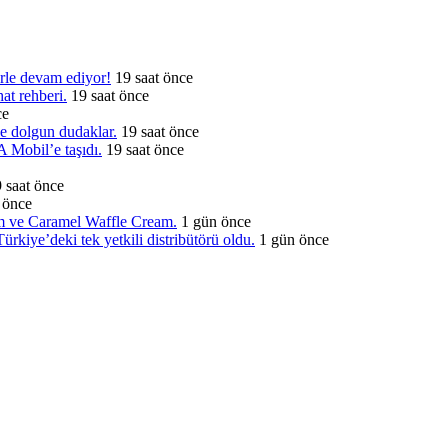
rle devam ediyor!
19 saat önce
at rehberi.
19 saat önce
ce
e dolgun dudaklar.
19 saat önce
 Mobil’e taşıdı.
19 saat önce
 saat önce
 önce
am ve Caramel Waffle Cream.
1 gün önce
iye’deki tek yetkili distribütörü oldu.
1 gün önce