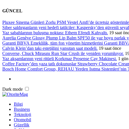
GÜNCEL
Pluxee Sinema Günleri Zorlu PSM Vestel Amfi’de ücretsiz gösterimle
Siber saldırganların yeni hedefi tatilciler: Kaspersky’den güvenli seyah
Yaz sabahlarının buluşma noktası: Ethem Efendi Kahvaltı.
19 saat ön
Aurelia Genève Glossy Plump Lip Balm SPF50 ile yaz boyu parlak v
Garanti BBVA Emeklilik, tüm fon yönetim hizmetlerini Garanti BBVA
Calvin Klein’dan takı estetiğini yansıtan saat modeli.
19 saat önce
Converse, Chuck Mirasını Run Star Crush ile yeniden yorumluyor.
19
Yaz akşamlarının yeni ritüeli Korkmaz Prosense Çay Makinesi.
1 gün
Coffee Factory’den yaza tatlı dokunuşlar Strawberry Chocolate Cre
Bosch Home Comfort Group, REHAU Yerden Isıtma Sistemleri’nin Türk
Dark mode
Bilgi
Business
Teknoloji
Otomobil
Güzellik