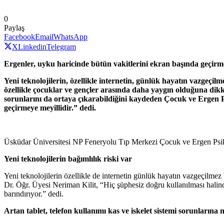
0
Paylaş
Facebook
Email
WhatsApp
X
Linkedin
Telegram
Ergenler, uyku haricinde bütün vakitlerini ekran başında geçirme
Yeni teknolojilerin, özellikle internetin, günlük hayatın vazgeçilm
özellikle çocuklar ve gençler arasında daha yaygın olduğuna dikk
sorunlarını da ortaya çıkarabildiğini kaydeden Çocuk ve Ergen P
geçirmeye meyillidir.” dedi.
Üsküdar Üniversitesi NP Feneryolu Tıp Merkezi Çocuk ve Ergen Psikiya
Yeni teknolojilerin bağımlılık riski var
Yeni teknolojilerin özellikle de internetin günlük hayatın vazgeçilme
Dr. Öğr. Üyesi Neriman Kilit, “Hiç şüphesiz doğru kullanılması halinde
barındırıyor.” dedi.
Artan tablet, telefon kullanımı kas ve iskelet sistemi sorunlarına