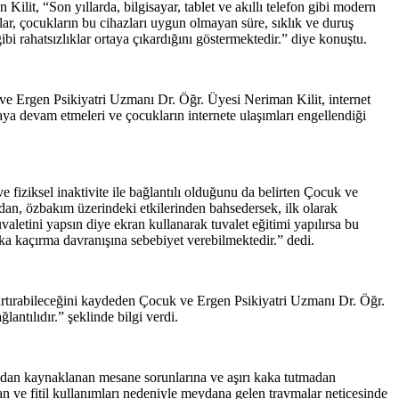
lit, “Son yıllarda, bilgisayar, tablet ve akıllı telefon gibi modern
malar, çocukların bu cihazları uygun olmayan süre, sıklık ve duruş
ibi rahatsızlıklar ortaya çıkardığını göstermektedir.” diye konuştu.
k ve Ergen Psikiyatri Uzmanı Dr. Öğr. Üyesi Neriman Kilit, internet
maya devam etmeleri ve çocukların internete ulaşımları engellendiği
e fiziksel inaktivite ile bağlantılı olduğunu da belirten Çocuk ve
dan, özbakım üzerindeki etkilerinden bahsedersek, ilk olarak
aletini yapsın diye ekran kullanarak tuvalet eğitimi yapılırsa bu
a kaçırma davranışına sebebiyet verebilmektedir.” dedi.
ı artırabileceğini kaydeden Çocuk ve Ergen Psikiyatri Uzmanı Dr. Öğr.
antılıdır.” şeklinde bilgi verdi.
madan kaynaklanan mesane sorunlarına ve aşırı kaka tutmadan
 ve fitil kullanımları nedeniyle meydana gelen travmalar neticesinde