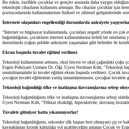
Bu riskin, özellikle çocuklar ve gençler arasında daha yaygın olduğun
teknolojik cihazların kullanımı artmıştır. Bu cihazlar çocuklar için hem
pozisyonlarında kullanmalarının fiziksel ve zihinsel gelişimlerinde soru
İnternete ulaşımları engellendiği durumlarda anksiyete yaşıyorla
“İnternet ve bilgisayar kullanımında, çocukları negatif yönde en çok 
bağımlılığının, çocukların internet kullanımlarına belirli bir sınırla
durumlarda yoğun şekilde anksiyete yaşamaları gibi belirtiler ile kendin
Ekran başında tuvalet eğitimi verilmez
Teknoloji kullanımının artması, okul öncesi ve okul çağındaki çoğu çocu
Ergen Psikiyatri Uzmanı Dr. Öğr. Üyesi Neriman Kilit, “Teknoloji bağı
unutulmamalıdır ki tuvalet eğitimi ekran başında verilmez. Çocuk tuval
çocuğun tuvalet eğitiminin yanlış tamamlanmasını; çocuğun tuvalete 
Teknoloji bağımlılığı öfke ve inatlaşma davranışlarına sebep oluy
Teknoloji bağımlılığının öfke ve inatlaşma davranışlarına sebep olabi
Üyesi Neriman Kilit, “Dikkat eksikliği, hiperaktivite, davranış bozuklu
Tuvalete gitmiyor hatta yıkanmıyorlar!
Teknoloji bağımlılığının, sekonder (ilk baştan beri olmayan) çiş ve ka
kaynaklanan kronik kabızlığa yol açabileceğini anlatan Çocuk ve Erge