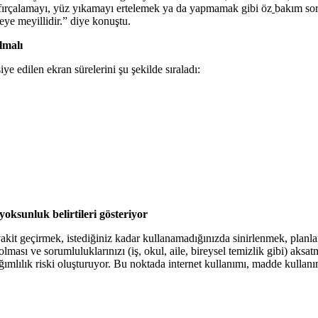
iş fırçalamayı, yüz yıkamayı ertelemek ya da yapmamak gibi öz
bakım sor
eye meyillidir.” diye konuştu.
lmalı
 edilen ekran sürelerini şu şekilde sıraladı:
oksunluk belirtileri gösteriyor
k vakit geçirmek, istediğiniz kadar kullanamadığınızda sinirlenmek, pla
ası ve sorumluluklarınızı (iş, okul, aile, bireysel temizlik gibi) aksat
ımlılık riski oluşturuyor. Bu noktada internet kullanımı, madde kullan