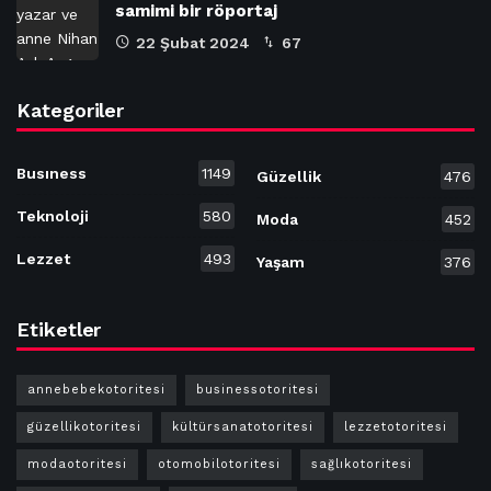
samimi bir röportaj
22 Şubat 2024
67
Kategoriler
Busıness
1149
Güzellik
476
Teknoloji
580
Moda
452
Lezzet
493
Yaşam
376
Etiketler
annebebekotoritesi
businessotoritesi
güzellikotoritesi
kültürsanatotoritesi
lezzetotoritesi
modaotoritesi
otomobilotoritesi
sağlıkotoritesi