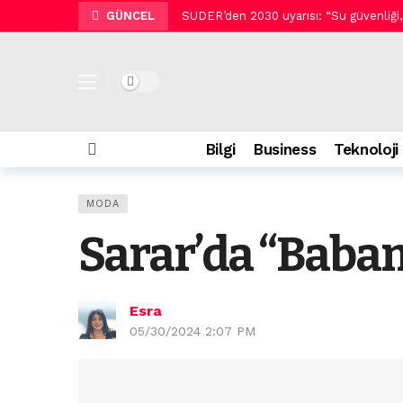
GÜNCEL
SUDER’den 2030 uyarısı: “Su güvenliği, şe
Tek bir monitörde üç yenileme hızı:
Sephora Collection Duş Serisi ile renk
Dark mode
Arzum ve Metro Türkiye barista deneyim
Siemens’ten rekor üçüncü çeyrek.
Bilgi
Business
Teknoloji
Salon kalitesinde profesyonel saç bak
Geleceğin doktoru biraz da mühendis 
MODA
Pluxee Sinema Günleri Zorlu PSM Veste
Sarar’da “Babam
Siber saldırganların yeni hedefi tatilci
Yaz sabahlarının buluşma noktası: Eth
Esra
05/30/2024 2:07 PM