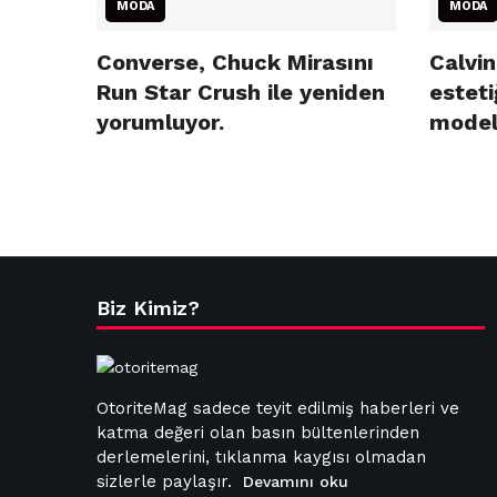
MODA
MODA
Converse, Chuck Mirasını
Calvin
Run Star Crush ile yeniden
esteti
yorumluyor.
model
Biz Kimiz?
OtoriteMag sadece teyit edilmiş haberleri ve
katma değeri olan basın bültenlerinden
derlemelerini, tıklanma kaygısı olmadan
sizlerle paylaşır.
Devamını oku