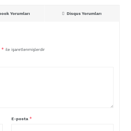
book Yorumları
Disqus Yorumları
*
r
ile işaretlenmişlerdir
*
E-posta