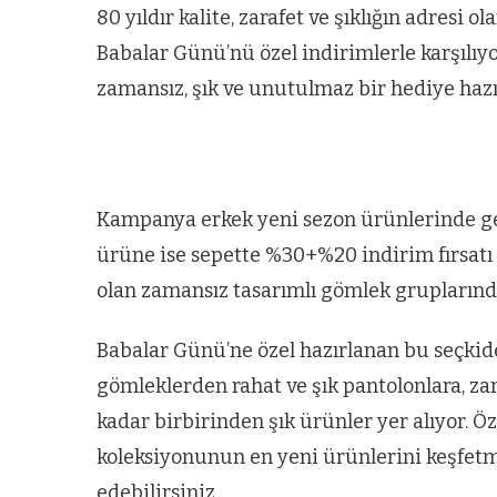
80 yıldır kalite, zarafet ve şıklığın adresi 
Babalar Günü’nü özel indirimlerle karşılıy
zamansız, şık ve unutulmaz bir hediye hazır
Kampanya erkek yeni sezon ürünlerinde ge
ürüne ise sepette %30+%20 indirim fırsatı
olan zamansız tasarımlı gömlek grupların
Babalar Günü’ne özel hazırlanan bu seçkide
gömleklerden rahat ve şık pantolonlara, za
kadar birbirinden şık ürünler yer alıyor. Ö
koleksiyonunun en yeni ürünlerini keşfetme
edebilirsiniz.