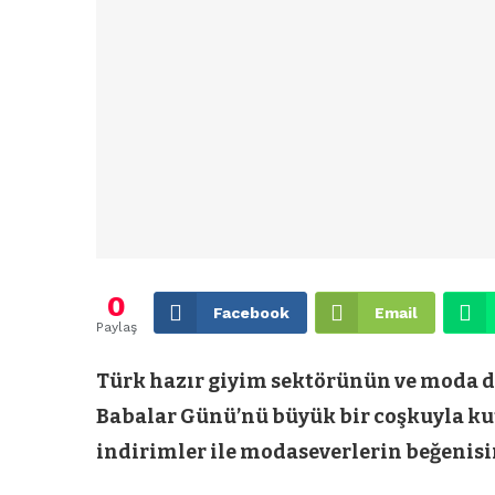
0
Facebook
Email
Paylaş
Türk hazır giyim sektörünün ve moda d
Babalar Günü’nü büyük bir coşkuyla kut
indirimler ile modaseverlerin beğenis