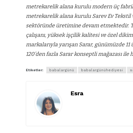
metrekarelik alana kurulu modern üç fabri
metrekarelik alana kurulu Sarev Ev Tekstil v
sektöründe üretimine devam etmektedir. Tü
çalışanı, yüksek işçilik kalitesi ve özel dik
markalarıyla yarışan Sarar, günümüzde 11 ü
120’den fazla Sarar konseptli mağazası il
Etiketler:
babalargünü
babalargünühediyesi
s
Esra