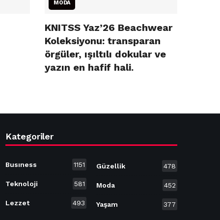
MODA
KNITSS Yaz’26 Beachwear
Koleksiyonu: transparan
örgüler, ışıltılı dokular ve
yazın en hafif hali.
Kategoriler
Busıness
1151
Güzellik
478
Teknoloji
581
Moda
452
Lezzet
493
Yaşam
377