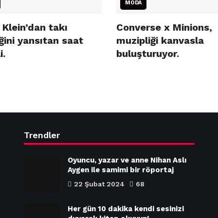
MODA
 Klein’dan takı
Converse x Minions,
ğini yansıtan saat
muzipliği kanvasla
i.
buluşturuyor.
Trendler
Oyuncu, yazar ve anne Nihan Aslı
Aygen ile samimi bir röportaj
22 Şubat 2024
68
Her gün 10 dakika kendi sesinizi