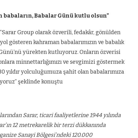
m babaların, Babalar Günü kutlu olsun”
: “Sarar Group olarak özverili, fedakâr, gönülden
 yol gösteren kahraman babalarımızın ve babalık
Günü’nü yürekten kutluyoruz. Onların özverisi
onlara minnettarlığımızı ve sevgimizi göstermek
. 80 yıldır yolculuğumuza şahit olan babalarımıza
liyoruz” şeklinde konuştu
ından Sarar, ticari faaliyetlerine 1944 yılında
r’ın 12 metrekarelik bir terzi dükkanında
rganize Sanayi Bölgesi’ndeki 120.000