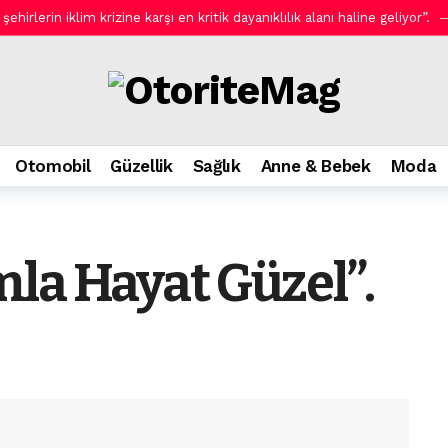
hirlerin iklim krizine karşı en kritik dayanıklılık alanı haline geliyor”.
 Yeni AOC GAMING CQ32G4ZA.
1 gün önce
li bakım.
1 gün önce
ini evlere taşıyor.
1 gün önce
1 gün önce
Otomobil
Güzellik
Sağlık
Anne & Bebek
Moda
ımı Arganmidas ile Rossmann’da.
1 gün önce
olmak zorunda!
1 gün önce
l Amfi’de ücretsiz gösterimlerle devam ediyor!
2 gün önce
la Hayat Güzel”.
ler: Kaspersky’den güvenli seyahat rehberi.
2 gün önce
em Efendi Kahvaltı.
2 gün önce