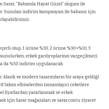
olan Sarar, “Babamla Hayat Güzel” sloganı ile
or. Sunulan indirim kampanyası ile babanız için
layabilirsiniz.
çerli olup, 1 ürüne %30, 2 ürüne %30+%10, 3
 sunulurken, erkek gardıroplarının vazgeçilmezi
da da %50 indirim uygulanacak.
, klasik ve modern tasarımların bir araya geldiği
rif takım elbiselerden tamamlayıcı ceketlere
zel fiyatlardan yararlanmak ve erkek
k için Sarar mağazaları ve sarar.com’u ziyaret