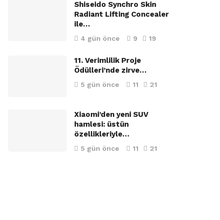
Shiseido Synchro Skin
Radiant Lifting Concealer
ile…
4 gün önce
9
19
11. Verimlilik Proje
Ödülleri’nde zirve…
5 gün önce
11
21
Xiaomi’den yeni SUV
hamlesi: üstün
özellikleriyle…
5 gün önce
11
21