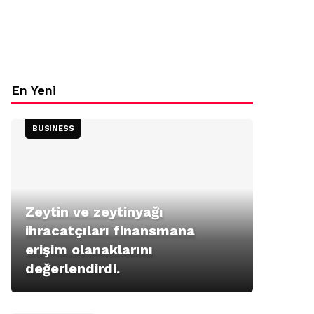
En Yeni
BUSINESS
Zeytin ve zeytinyağı
ihracatçıları finansmana
erişim olanaklarını
değerlendirdi.