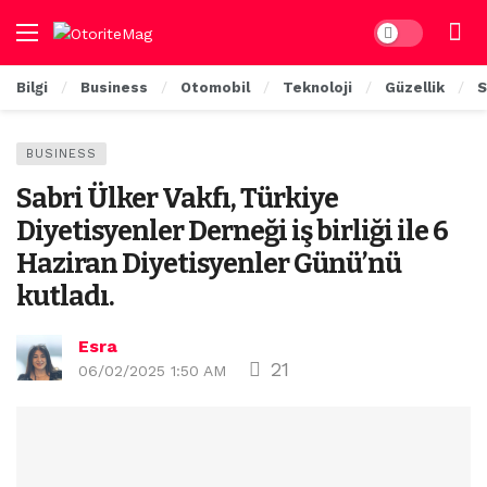
Dark mode
Bilgi
Business
Otomobil
Teknoloji
Güzellik
S
BUSINESS
Sabri Ülker Vakfı, Türkiye
Diyetisyenler Derneği iş birliği ile 6
Haziran Diyetisyenler Günü’nü
kutladı.
Esra
21
06/02/2025 1:50 AM