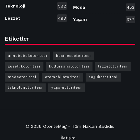
Teknoloji
582
Moda
453
Lezzet
493
Yaşam
377
Etiketler
annebebekotoritesi
businessotoritesi
güzellikotoritesi
kültürsanatotoritesi
lezzetotoritesi
modaotoritesi
otomobilotoritesi
sağlıkotoritesi
teknolojiotoritesi
yaşamotoritesi
© 2026
OtoriteMag
- Tüm Hakları
Saklıdır
.
İletişim