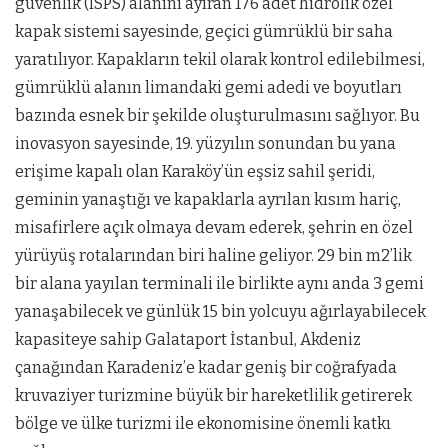
güvenlik (ISPS) alanını ayıran 176 adet hidrolik özel
kapak sistemi sayesinde, geçici gümrüklü bir saha
yaratılıyor. Kapakların tekil olarak kontrol edilebilmesi,
gümrüklü alanın limandaki gemi adedi ve boyutları
bazında esnek bir şekilde oluşturulmasını sağlıyor. Bu
inovasyon sayesinde, 19. yüzyılın sonundan bu yana
erişime kapalı olan Karaköy’ün eşsiz sahil şeridi,
geminin yanaştığı ve kapaklarla ayrılan kısım hariç,
misafirlere açık olmaya devam ederek, şehrin en özel
yürüyüş rotalarından biri haline geliyor. 29 bin m2’lik
bir alana yayılan terminali ile birlikte aynı anda 3 gemi
yanaşabilecek ve günlük 15 bin yolcuyu ağırlayabilecek
kapasiteye sahip Galataport İstanbul, Akdeniz
çanağından Karadeniz’e kadar geniş bir coğrafyada
kruvaziyer turizmine büyük bir hareketlilik getirerek
bölge ve ülke turizmi ile ekonomisine önemli katkı