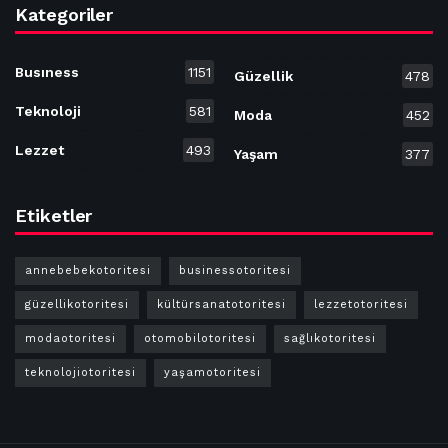
Kategoriler
Busıness
1151
Güzellik
478
Teknoloji
581
Moda
452
Lezzet
493
Yaşam
377
Etiketler
annebebekotoritesi
businessotoritesi
güzellikotoritesi
kültürsanatotoritesi
lezzetotoritesi
modaotoritesi
otomobilotoritesi
sağlıkotoritesi
teknolojiotoritesi
yaşamotoritesi