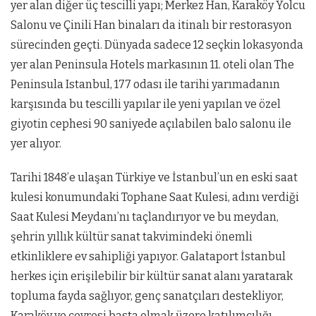
yer alan diğer üç tescilli yapı; Merkez Han, Karaköy Yolcu
Salonu ve Çinili Han binaları da itinalı bir restorasyon
sürecinden geçti. Dünyada sadece 12 seçkin lokasyonda
yer alan Peninsula Hotels markasının 11. oteli olan The
Peninsula Istanbul, 177 odası ile tarihi yarımadanın
karşısında bu tescilli yapılar ile yeni yapılan ve özel
giyotin cephesi 90 saniyede açılabilen balo salonu ile
yer alıyor.
Tarihi 1848’e ulaşan Türkiye ve İstanbul’un en eski saat
kulesi konumundaki Tophane Saat Kulesi, adını verdiği
Saat Kulesi Meydanı’nı taçlandırıyor ve bu meydan,
şehrin yıllık kültür sanat takvimindeki önemli
etkinliklere ev sahipliği yapıyor. Galataport İstanbul
herkes için erişilebilir bir kültür sanat alanı yaratarak
topluma fayda sağlıyor, genç sanatçıları destekliyor,
Karaköy ve çevresi basta olmak üzere katılımcılığı