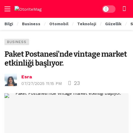
Dark mode
Bilgi
Business
Otomobil
Teknoloji
Güzellik
S
BUSINESS
Paket Postanesi’nde vintage market
etkinliği başlıyor.
Esra
23
07/27/2025 11:15 PM