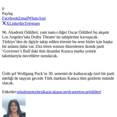
0
Paylaş
Facebook
Email
WhatsApp
X
Linkedin
Telegram
96. Akademi Ödülleri, yani nam-ı diğer Oscar Ödülleri bu akşam
Los Angeles’taki Dolby Theatre’da sahiplerine kavuşacak.
Türkiye’den de ilgiyle takip edilen törenin bu sene bizler için başka
bir anlamı daha var. Zira tören sonrası düzenlenen ikonik parti
‘Governer’s Ball’daki tüm ikramlar Karaca marka yemek
takımlarıyla davetlilere sunulacak.
Ünlü şef Wolfgang Puck’ın 30. senesini de kutlayacağı özel bir parti
niteliği de taşıyan gecede Türk markası Karaca tüm gözlerin önünde
olacak.
Etiketler:
gündemotoritesi
karaca
karacaredcarpet
oscarödülleri