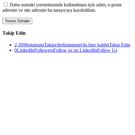
Daha sonraki yorumlarımda kullanılması için adım, e-posta
adresim ve site adresim bu tarayıcıya kaydedilsin.
Takip Edin
2,269
Instagram
Takipçiler
Instagram'da bize katılın
Takip Edin
0
LinkedIn
Followers
Follow us on LinkedIn
Follow Us