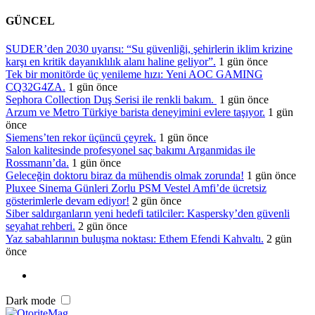
GÜNCEL
SUDER’den 2030 uyarısı: “Su güvenliği, şehirlerin iklim krizine
karşı en kritik dayanıklılık alanı haline geliyor”.
1 gün önce
Tek bir monitörde üç yenileme hızı: Yeni AOC GAMING
CQ32G4ZA.
1 gün önce
Sephora Collection Duş Serisi ile renkli bakım.
1 gün önce
Arzum ve Metro Türkiye barista deneyimini evlere taşıyor.
1 gün
önce
Siemens’ten rekor üçüncü çeyrek.
1 gün önce
Salon kalitesinde profesyonel saç bakımı Arganmidas ile
Rossmann’da.
1 gün önce
Geleceğin doktoru biraz da mühendis olmak zorunda!
1 gün önce
Pluxee Sinema Günleri Zorlu PSM Vestel Amfi’de ücretsiz
gösterimlerle devam ediyor!
2 gün önce
Siber saldırganların yeni hedefi tatilciler: Kaspersky’den güvenli
seyahat rehberi.
2 gün önce
Yaz sabahlarının buluşma noktası: Ethem Efendi Kahvaltı.
2 gün
önce
Dark mode