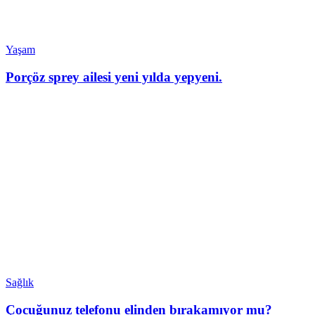
Yaşam
Porçöz sprey ailesi yeni yılda yepyeni.
Sağlık
Çocuğunuz telefonu elinden bırakamıyor mu?