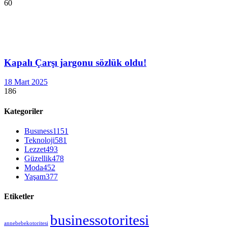
60
Kapalı Çarşı jargonu sözlük oldu!
18 Mart 2025
186
Kategoriler
Busıness
1151
Teknoloji
581
Lezzet
493
Güzellik
478
Moda
452
Yaşam
377
Etiketler
businessotoritesi
annebebekotoritesi