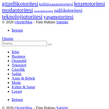
güzellikotoritesi
lezzetotoritesi
kültürsanatotoritesi
modaotoritesi
sağlıkotoritesi
otomobilotoritesi
teknolojiotoritesi
yaşamotoritesi
© 2026
OtoriteMag
- Tüm Hakları
Saklıdır
.
İletişim
Oluştur
Bilgi
Business
Otomobil
Teknoloji
Güzellik
Sağlık
Anne & Bebek
Moda
Kültür & Sanat
Lezzet
İletişim
© 2026
OtoriteMag
- Tüm Hakları
Saklıdır
.