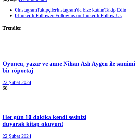
0
Instagram
Takipçiler
Instagram'da bize katılın
Takip Edin
0
LinkedIn
Followers
Follow us on LinkedIn
Follow Us
Trendler
Oyuncu, yazar ve anne Nihan Aslı Aygen ile samimi
bir röportaj
22 Şubat 2024
68
Her gün 10 dakika kendi sesinizi
duyarak kitap okuyun!
22 Şubat 2024