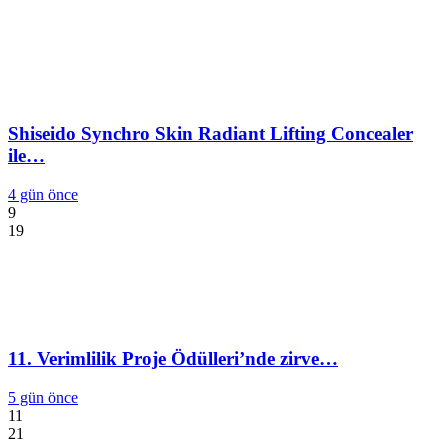
Shiseido Synchro Skin Radiant Lifting Concealer
ile…
4 gün önce
9
19
11. Verimlilik Proje Ödülleri’nde zirve…
5 gün önce
11
21