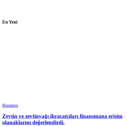
En Yeni
Busıness
Zeytin ve zeytinyağı ihracatçıları finansmana erişim
olanaklarını değerlendirdi.