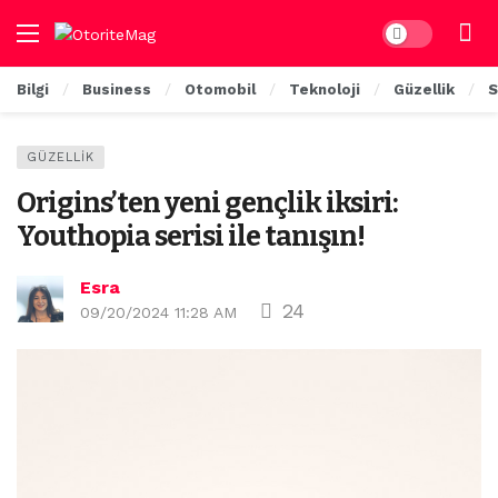
Dark mode
Bilgi
Business
Otomobil
Teknoloji
Güzellik
S
GÜZELLIK
Origins’ten yeni gençlik iksiri:
Youthopia serisi ile tanışın!
Esra
24
09/20/2024 11:28 AM