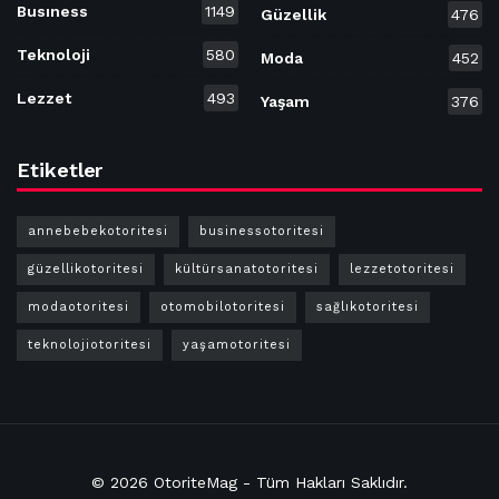
Busıness
1149
Güzellik
476
Teknoloji
580
Moda
452
Lezzet
493
Yaşam
376
Etiketler
annebebekotoritesi
businessotoritesi
güzellikotoritesi
kültürsanatotoritesi
lezzetotoritesi
modaotoritesi
otomobilotoritesi
sağlıkotoritesi
teknolojiotoritesi
yaşamotoritesi
© 2026
OtoriteMag
- Tüm Hakları
Saklıdır
.