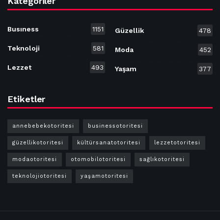
Kategoriler
Busıness
1151
Güzellik
478
Teknoloji
581
Moda
452
Lezzet
493
Yaşam
377
Etiketler
annebebekotoritesi
businessotoritesi
güzellikotoritesi
kültürsanatotoritesi
lezzetotoritesi
modaotoritesi
otomobilotoritesi
sağlıkotoritesi
teknolojiotoritesi
yaşamotoritesi