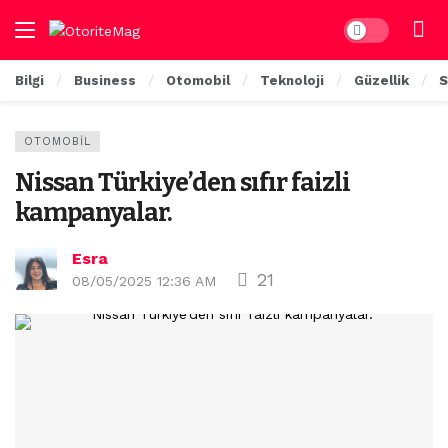
Dark mode
Bilgi
Business
Otomobil
Teknoloji
Güzellik
S
OTOMOBIL
Nissan Türkiye’den sıfır faizli
kampanyalar.
Esra
21
08/05/2025 12:36 AM