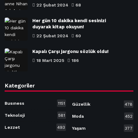
22 Şubat 2024
68
Her gün 10 dakika kendi sesinizi
duyarak kitap okuyun!
22 Şubat 2024
60
Kapalı Çarşı jargonu sözlük oldu!
18 Mart 2025
186
Kategoriler
Busıness
1151
Güzellik
478
Teknoloji
581
Moda
452
Lezzet
493
Yaşam
377