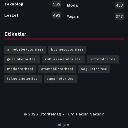
Teknoloji
582
Moda
453
Lezzet
493
Yaşam
377
Etiketler
annebebekotoritesi
businessotoritesi
güzellikotoritesi
kültürsanatotoritesi
lezzetotoritesi
modaotoritesi
otomobilotoritesi
sağlıkotoritesi
teknolojiotoritesi
yaşamotoritesi
© 2026
OtoriteMag
- Tüm Hakları
Saklıdır
.
İletişim