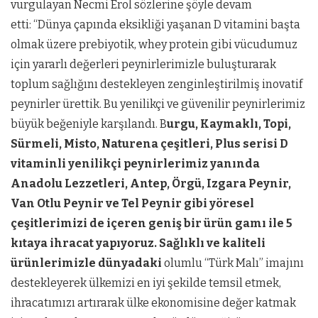
vurgulayan Necmi Erol
sözlerine şöyle devam
etti:
“Dünya çapında eksikliği yaşanan D vitamini başta
olmak üzere prebiyotik, whey protein gibi vücudumuz
için yararlı değerleri peynirlerimizle buluşturarak
toplum sağlığını destekleyen zenginleştirilmiş inovatif
peynirler ürettik. Bu yenilikçi ve güvenilir peynirlerimiz
büyük beğeniyle karşılandı. B
urgu, Kaymaklı, Topi,
Sürmeli, Misto, Naturena çeşitleri, Plus serisi D
vitaminli yenilikçi peynirlerimiz yanında
Anadolu Lezzetleri, Antep, Örgü, Izgara Peynir,
Van Otlu Peynir ve Tel Peynir gibi yöresel
çeşitlerimizi de içeren geniş bir ürün gamı ile 5
kıtaya ihracat yapıyoruz. Sağlıklı ve kaliteli
ürünlerimizle dünyadaki
olumlu “Türk Malı” imajını
destekleyerek ülkemizi en iyi şekilde temsil etmek,
ihracatımızı artırarak ülke ekonomisine değer katmak