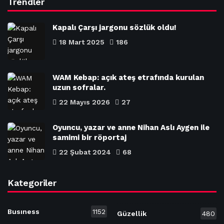
Trendler
Kapalı Çarşı jargonu sözlük oldu!
18 Mart 2025
186
WAM Kebap: açık ateş etrafında kurulan
uzun sofralar.
22 Mayıs 2026
27
Oyuncu, yazar ve anne Nihan Aslı Aygen ile
samimi bir röportaj
22 Şubat 2024
68
Kategoriler
Busıness
1152
Güzellik
480