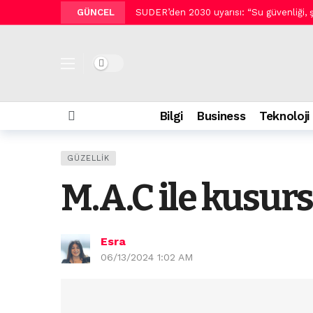
GÜNCEL
SUDER’den 2030 uyarısı: “Su güvenliği, şehi
Tek bir monitörde üç yenileme hızı: 
Sephora Collection Duş Serisi ile renkli
Dark mode
Arzum ve Metro Türkiye barista deneyimi
Siemens’ten rekor üçüncü çeyrek.
1
Bilgi
Business
Teknoloji
Salon kalitesinde profesyonel saç bakı
Geleceğin doktoru biraz da mühendis o
GÜZELLIK
Pluxee Sinema Günleri Zorlu PSM Vestel
M.A.C ile kusur
Siber saldırganların yeni hedefi tatilcil
Yaz sabahlarının buluşma noktası: Ethem
Esra
06/13/2024 1:02 AM