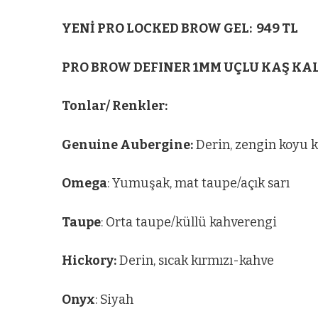
YENİ PRO LOCKED BROW GEL: 949 TL
PRO BROW DEFINER 1MM UÇLU KAŞ KALE
Tonlar/ Renkler:
Genuine Aubergine:
Derin, zengin koyu 
Omega
: Yumuşak, mat taupe/açık sarı
Taupe
: Orta taupe/küllü kahverengi
Hickory:
Derin, sıcak kırmızı-kahve
Onyx
: Siyah