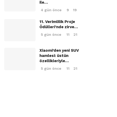
ile…
4 gün önce
9
19
11. Verimlilik Proje
Ödülleri’nde zirve…
5 gün önce
11
21
Xiaomi’den yeni SUV
hamlesi: üstün
özellikleriyle…
5 gün önce
11
21