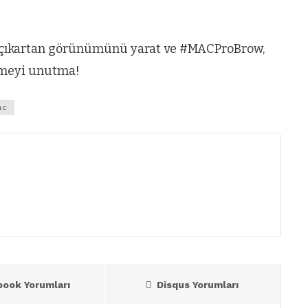
ne çıkartan görünümünü yarat ve #MACProBrow,
emeyi unutma!
ac
book Yorumları
Disqus Yorumları