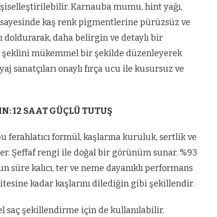
şiselleştirilebilir. Karnauba mumu, hint yağı,
ı sayesinde kaş renk pigmentlerine pürüzsüz ve
ı doldurarak, daha belirgin ve detaylı bir
ş şeklini mükemmel bir şekilde düzenleyerek
j sanatçıları onaylı fırça ucu ile kusursuz ve
IN: 12 SAAT GÜÇLÜ TUTUŞ
bu ferahlatıcı formül, kaşlarına kuruluk, sertlik ve
r. Şeffaf rengi ile doğal bir görünüm sunar. %93
zun süre kalıcı, ter ve neme dayanıklı performans
tesine kadar kaşlarını dilediğin gibi şekillendir.
 saç şekillendirme için de kullanılabilir.