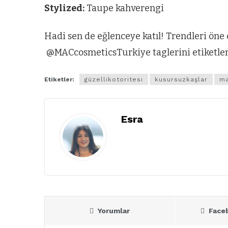
Stylized:
Taupe kahverengi
Hadi sen de eğlenceye katıl! Trendleri ö
@MACcosmeticsTurkiye taglerini etiketl
Etiketler:
güzellikotoritesi
kusursuzkaşlar
m
Esra
Yorumlar
Face