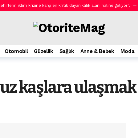
rlerin iklim krizine karşı en kritik dayanıklılık alanı haline geliyor”.
Yeni AOC GAMING CQ32G4ZA.
18 saat önce
 bakım.
18 saat önce
ni evlere taşıyor.
18 saat önce
8 saat önce
Otomobil
Güzellik
Sağlık
Anne & Bebek
Moda
mı Arganmidas ile Rossmann’da.
18 saat önce
lmak zorunda!
18 saat önce
 Amfi’de ücretsiz gösterimlerle devam ediyor!
2 gün önce
suz kaşlara ulaşmak 
er: Kaspersky’den güvenli seyahat rehberi.
2 gün önce
 Efendi Kahvaltı.
2 gün önce