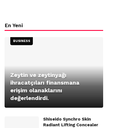
En Yeni
BUSINESS
Zeytin ve zeytinyağı
ihracatçıları finansmana
erişim olanaklarını
değerlendirdi.
Shiseido Synchro Skin
Radiant Lifting Concealer