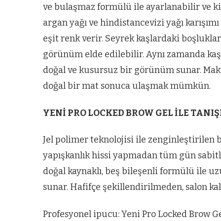
ve bulaşmaz formülü ile ayarlanabilir ve ki
argan yağı ve hindistancevizi yağı karışım
eşit renk verir. Seyrek kaşlardaki boşluklar
görünüm elde edilebilir. Aynı zamanda ka
doğal ve kusursuz bir görünüm sunar. Makya
doğal bir mat sonuca ulaşmak mümkün.
YENİ PRO LOCKED BROW GEL İLE TANIŞ
Jel polimer teknolojisi ile zenginleştirilen 
yapışkanlık hissi yapmadan tüm gün sabitle
doğal kaynaklı, beş bileşenli formülü ile u
sunar. Hafifçe şekillendirilmeden, salon kali
Profesyonel ipucu: Yeni Pro Locked Brow Gel