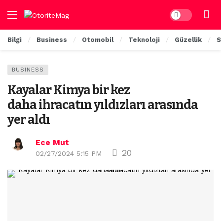
Dark mode
Bilgi
Business
Otomobil
Teknoloji
Güzellik
S
BUSINESS
Kayalar Kimya bir kez
daha ihracatın yıldızları arasında
yer aldı
Ece Mut
20
02/27/2024 5:15 PM