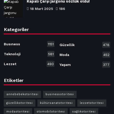
Kapalı Çarşı jargonu sözlük oldu!
18 Mart 2025
186
Kategoriler
Busıness
1151
Güzellik
478
Teknoloji
581
Moda
452
Lezzet
493
Yaşam
377
Etiketler
annebebekotoritesi
businessotoritesi
güzellikotoritesi
kültürsanatotoritesi
lezzetotoritesi
modaotoritesi
otomobilotoritesi
sağlıkotoritesi