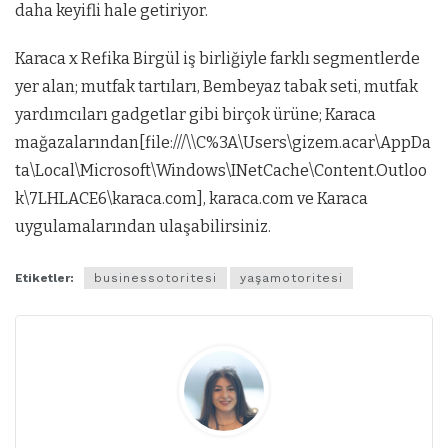
daha keyifli hale getiriyor.
Karaca x Refika Birgül iş birliğiyle farklı segmentlerde
yer alan; mutfak tartıları, Bembeyaz tabak seti, mutfak
yardımcıları gadgetlar gibi birçok ürüne; Karaca
mağazalarından[file:///\\C%3A\Users\gizem.acar\AppDa
ta\Local\Microsoft\Windows\INetCache\Content.Outloo
k\7LHLACE6\karaca.com], karaca.com ve Karaca
uygulamalarından ulaşabilirsiniz.
Etiketler:
businessotoritesi
yaşamotoritesi