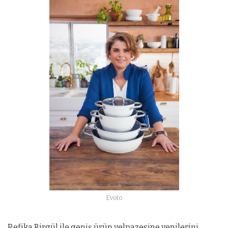
Evoto
Refika Birgül ile geniş ürün yelpazesine yenilerini