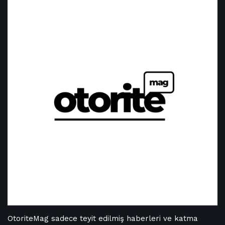
OtoriteMag sadece teyit edilmiş haberleri ve katma