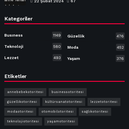
22 Şubat 2024
67
Kategoriler
Busıness
1149
Güzellik
476
Teknoloji
580
Moda
452
Lezzet
493
Yaşam
376
Etiketler
annebebekotoritesi
businessotoritesi
güzellikotoritesi
kültürsanatotoritesi
lezzetotoritesi
modaotoritesi
otomobilotoritesi
sağlıkotoritesi
teknolojiotoritesi
yaşamotoritesi