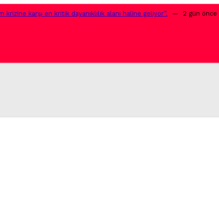
krizine karşı en kritik dayanıklılık alanı haline geliyor”.
2 gün önce
ING CQ32G4ZA.
2 gün önce
 gün önce
şıyor.
2 gün önce
s ile Rossmann’da.
2 gün önce
!
2 gün önce
etsiz gösterimlerle devam ediyor!
3 gün önce
’den güvenli seyahat rehberi.
3 gün önce
altı.
3 gün önce