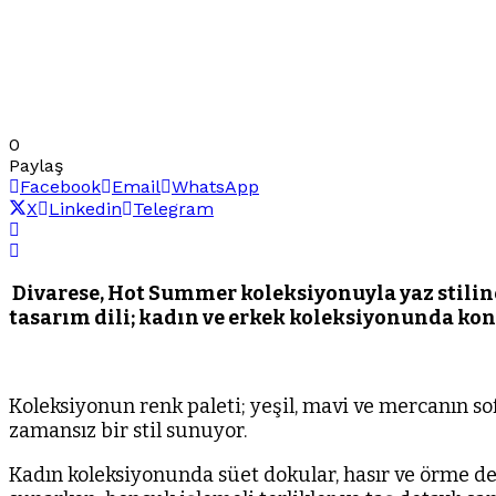
0
Paylaş
Facebook
Email
WhatsApp
X
Linkedin
Telegram
Divarese, Hot Summer koleksiyonuyla yaz stiline
tasarım dili; kadın ve erkek koleksiyonunda konf
Koleksiyonun renk paleti; yeşil, mavi ve mercanın s
zamansız bir stil sunuyor.
Kadın koleksiyonunda süet dokular, hasır ve örme de