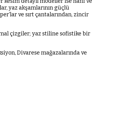
er kesim detaylı modeller ise hafif ve
alar, yaz akşamlarının güçlü
er’lar ve sırt çantalarından, zincir
l çizgiler; yaz stiline sofistike bir
eksiyon, Divarese mağazalarında ve