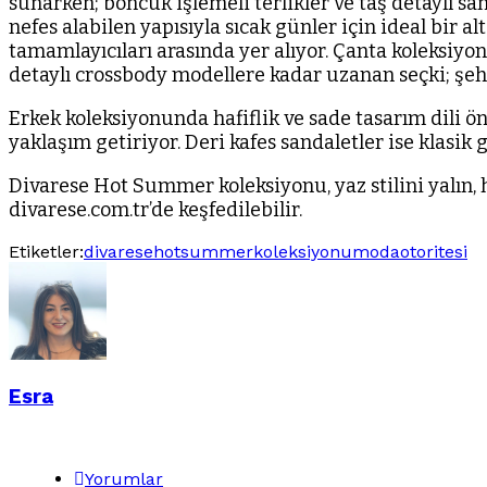
sunarken; boncuk işlemeli terlikler ve taş detaylı san
nefes alabilen yapısıyla sıcak günler için ideal bir a
tamamlayıcıları arasında yer alıyor. Çanta koleksiyon
detaylı crossbody modellere kadar uzanan seçki; şe
Erkek koleksiyonunda hafiflik ve sade tasarım dili öne
yaklaşım getiriyor. Deri kafes sandaletler ise klasik
Divarese Hot Summer koleksiyonu, yaz stilini yalın, 
divarese.com.tr’de keşfedilebilir.
Etiketler:
divarese
hotsummerkoleksiyonu
modaotoritesi
Esra
Yorumlar