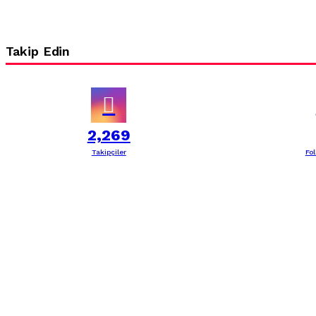
Takip Edin
2,269
Takipçiler
Fo