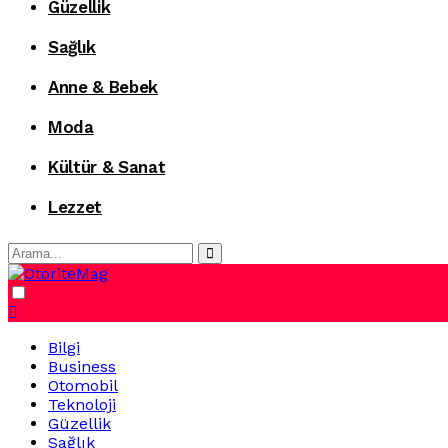
Güzellik
Sağlık
Anne & Bebek
Moda
Kültür & Sanat
Lezzet
Dark
mode
Bilgi
Business
Otomobil
Teknoloji
Güzellik
Sağlık