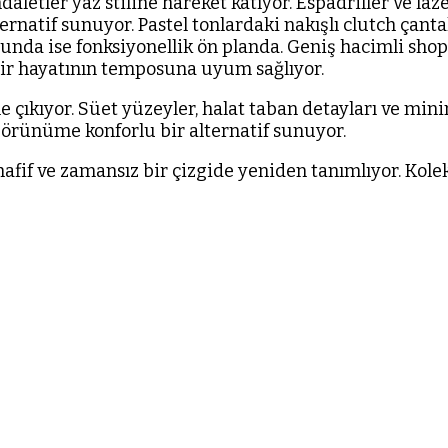
daletler yaz stiline hareket katıyor. Espadriller ve laz
lternatif sunuyor. Pastel tonlardaki nakışlı clutch çant
unda ise fonksiyonellik ön planda. Geniş hacimli shopp
hir hayatının temposuna uyum sağlıyor.
 çıkıyor. Süet yüzeyler, halat taban detayları ve minima
 görünüme konforlu bir alternatif sunuyor.
hafif ve zamansız bir çizgide yeniden tanımlıyor. Kol