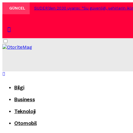
GÜNCEL
SUDER’den 2030 uyarısı: “Su güvenliği, şehirlerin iklim 
Tek bir monitörde üç yenileme hızı: Yeni AOC GAM
Sephora Collection Duş Serisi ile renkli bakım.
2
Dark
Arzum ve Metro Türkiye barista deneyimini evlere ta
mode
Siemens’ten rekor üçüncü çeyrek.
2 gün önce
Salon kalitesinde profesyonel saç bakımı Arganmida
Geleceğin doktoru biraz da mühendis olmak zorunda
Bilgi
Pluxee Sinema Günleri Zorlu PSM Vestel Amfi’de ücr
Business
Siber saldırganların yeni hedefi tatilciler: Kaspersky
Teknoloji
Yaz sabahlarının buluşma noktası: Ethem Efendi Kahv
Otomobil