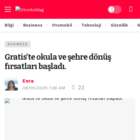
Dark mode
Bilgi
Business
Otomobil
Teknoloji
Güzellik
S
BUSINESS
Gratis’te okula ve şehre dönüş
fırsatları başladı.
Esra
23
09/05/2025 1:36 AM