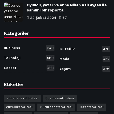
Oyuncu, yazar ve anne Nihan Aslı Aygen ile
samimi bir röportaj
22 Şubat 2024
67
Kategoriler
Busıness
1149
Güzellik
476
Teknoloji
580
Moda
452
Lezzet
493
Yaşam
376
Etiketler
annebebekotoritesi
businessotoritesi
güzellikotoritesi
kültürsanatotoritesi
lezzetotoritesi