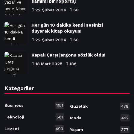
samimi bir röportaj
22 Şubat 2024
68
Her gün 10 dakika kendi sesinizi
duyarak kitap okuyun!
22 Şubat 2024
60
Kapalı Çarşı jargonu sözlük oldu!
18 Mart 2025
186
Kategoriler
Busıness
1151
Güzellik
478
Teknoloji
581
Moda
452
Lezzet
493
Yaşam
377