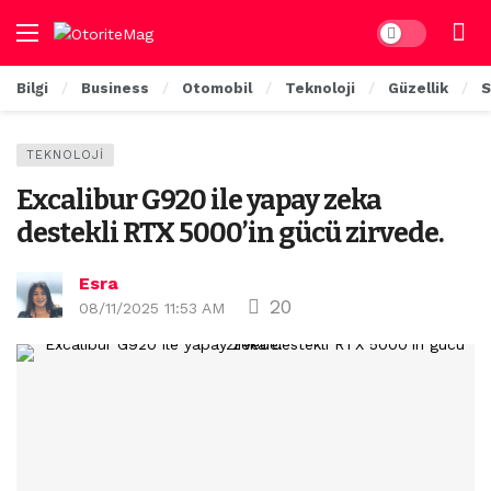
Dark mode
Bilgi
Business
Otomobil
Teknoloji
Güzellik
S
TEKNOLOJI
Excalibur G920 ile yapay zeka
destekli RTX 5000’in gücü zirvede.
Esra
20
08/11/2025 11:53 AM