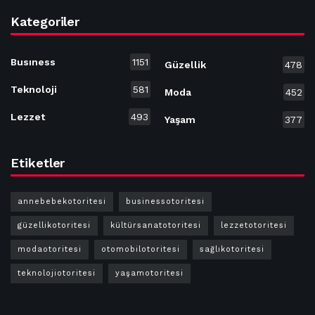
Kategoriler
Busıness
1151
Güzellik
478
Teknoloji
581
Moda
452
Lezzet
493
Yaşam
377
Etiketler
annebebekotoritesi
businessotoritesi
güzellikotoritesi
kültürsanatotoritesi
lezzetotoritesi
modaotoritesi
otomobilotoritesi
sağlıkotoritesi
teknolojiotoritesi
yaşamotoritesi