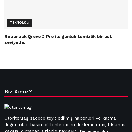
TEKNOLOJI
Roborock Qrevo 2 Pro ile günlük temizlik bir üst
seviyede.
Biz Kimiz?
OtoriteMag sadece teyit edilmiş haberleri ve katma
değeri olan basın bültenlerinden derlemelerini, tıklanma
kaygısı olmadan sizlerle paylaşır.
Devamını oku