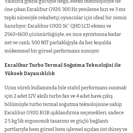
Yalnızca grafik gücüyle değil, ekran teknolojisiyle de
öne çıkan Excalibur G920, 300 Hz yenileme hızı ve 3 ms
tepki süresiyle rekabetçi oyuncular için ideal bir zemin
hazırlıyor. Excalibur G920, 16″ QHD LCD ekranı ve
2560×1600 çözünürlüğüyle, en ince ayrıntısına kadar
net ve canlı, 500 NIT parlaklığıyla da her koşulda
mükemmel bir görsel performans sunuyor.
Excalibur Turbo Termal Soğutma Teknolojisi ile
Yüksek Dayanıklılık
Uzun süreli kullanımda bile stabil performans sunmak
için 2 adet 12V akıllı turbo fan ve 4 adet hava çıkış
bölümüyle turbo termal soğutma teknolojisine sahip
Excalibur G920, RGB ışıklandırma seçenekleri, sadece
2.5 kg’lik ergonomik tasarımı ve güçlü bağlantı
portlarıyla hem görsel hem işlevsel açıdan üst düzey ve