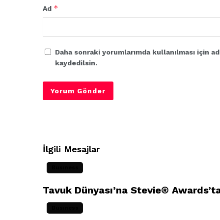
*
Ad
Daha sonraki yorumlarımda kullanılması için ad
kaydedilsin.
İlgili Mesajlar
Busıness
Tavuk Dünyası’na Stevie® Awards’tan
Busıness