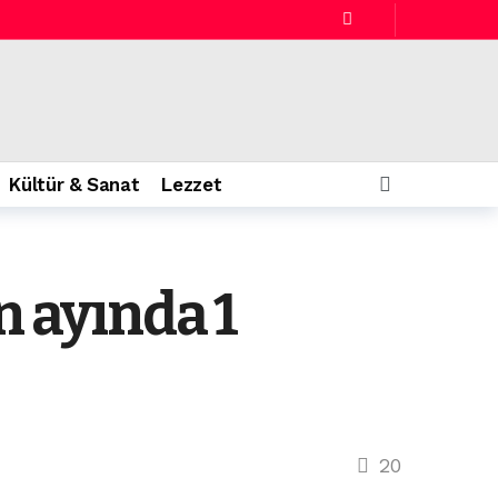
Kültür & Sanat
Lezzet
n ayında 1
20