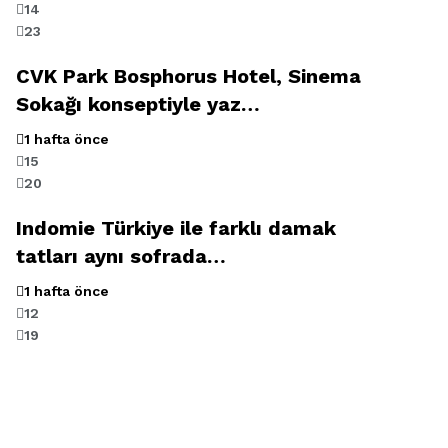
14
23
CVK Park Bosphorus Hotel, Sinema
Sokağı konseptiyle yaz…
1 hafta önce
15
20
Indomie Türkiye ile farklı damak
tatları aynı sofrada…
1 hafta önce
12
19