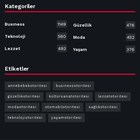
Kategoriler
Busıness
1149
Güzellik
476
Teknoloji
580
Moda
452
Lezzet
493
Yaşam
376
Etiketler
annebebekotoritesi
businessotoritesi
güzellikotoritesi
kültürsanatotoritesi
lezzetotoritesi
modaotoritesi
otomobilotoritesi
sağlıkotoritesi
teknolojiotoritesi
yaşamotoritesi