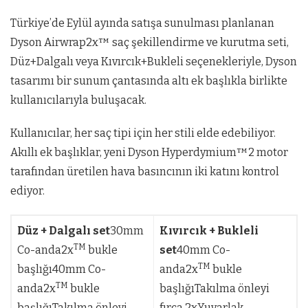
Türkiye’de Eylül ayında satışa sunulması planlanan
Dyson Airwrap2x™ saç şekillendirme ve kurutma seti,
Düz+Dalgalı veya Kıvırcık+Bukleli seçenekleriyle, Dyson
tasarımı bir sunum çantasında altı ek başlıkla birlikte
kullanıcılarıyla buluşacak.
Kullanıcılar, her saç tipi için her stili elde edebiliyor.
Akıllı ek başlıklar, yeni Dyson Hyperdymium™2 motor
tarafından üretilen hava basıncının iki katını kontrol
ediyor.
Düz + Dalgalı set
30mm
Kıvırcık + Bukleli
TM
Co-anda2x
bukle
set
40mm Co-
TM
başlığı40mm Co-
anda2x
bukle
TM
anda2x
bukle
başlığıTakılma önleyi
başlığıTakılma önleyi
fırça 2xYuvarlak