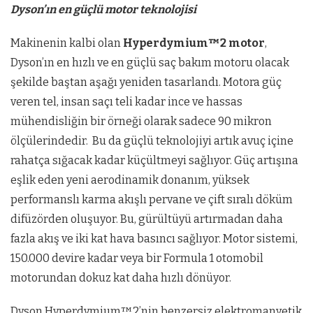
Dyson’ın en güçlü motor teknolojisi
Makinenin kalbi olan
Hyperdymium™2 motor
,
Dyson’ın en hızlı ve en güçlü saç bakım motoru olacak
şekilde baştan aşağı yeniden tasarlandı. Motora güç
veren tel, insan saçı teli kadar ince ve hassas
mühendisliğin bir örneği olarak sadece 90 mikron
ölçülerindedir. Bu da güçlü teknolojiyi artık avuç içine
rahatça sığacak kadar küçültmeyi sağlıyor. Güç artışına
eşlik eden yeni aerodinamik donanım, yüksek
performanslı karma akışlı pervane ve çift sıralı döküm
difüzörden oluşuyor. Bu, gürültüyü artırmadan daha
fazla akış ve iki kat hava basıncı sağlıyor. Motor sistemi,
150.000 devire kadar veya bir Formula 1 otomobil
motorundan dokuz kat daha hızlı dönüyor.
Dyson Hyperdymium™2’nin benzersiz elektromanyetik