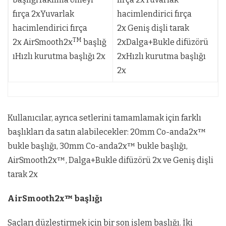
fırça 2xYuvarlak
hacimlendirici fırça
hacimlendirici fırça
2x Geniş dişli tarak
TM
2x AirSmooth2x
başlığ
2xDalga+Bukle difüzörü
ıHızlı kurutma başlığı 2x
2xHızlı kurutma başlığı
2x
Kullanıcılar, ayrıca setlerini tamamlamak için farklı
başlıkları da satın alabilecekler: 20mm Co-anda2x™
bukle başlığı, 30mm Co-anda2x™ bukle başlığı,
AirSmooth2x™, Dalga+Bukle difüzörü 2x ve Geniş dişli
tarak 2x
AirSmooth2x™ başlığı
Saçları düzleştirmek için bir son işlem başlığı. İki