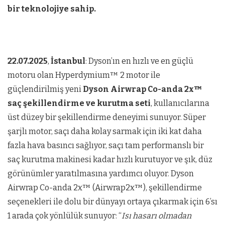
bir teknolojiye sahip.
22.07.2025
,
İstanbul
: Dyson’ın en hızlı ve en güçlü
motoru olan Hyperdymium™ 2 motor ile
güçlendirilmiş yeni
Dyson Airwrap Co-anda 2x™
saç şekillendirme ve kurutma seti
, kullanıcılarına
üst düzey bir şekillendirme deneyimi sunuyor. Süper
şarjlı motor, saçı daha kolay sarmak için iki kat daha
fazla hava basıncı sağlıyor, saçı tam performanslı bir
saç kurutma makinesi kadar hızlı kurutuyor ve şık, düz
görünümler yaratılmasına yardımcı oluyor. Dyson
Airwrap Co-anda 2x™ (Airwrap2x™), şekillendirme
seçenekleri ile dolu bir dünyayı ortaya çıkarmak için 6’sı
1 arada çok yönlülük sunuyor: “
Isı hasarı olmadan