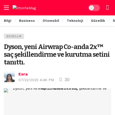
Dark mode
Bilgi
Business
Otomobil
Teknoloji
Güzellik
S
GÜZELLIK
Dyson, yeni Airwrap Co-anda 2x™
saç şekillendirme ve kurutma setini
tanıttı.
Esra
30
07/22/2025 4:46 PM