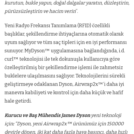
kurutun, bukle yapın, doğal dalgalar yaratın, düzleştirin,
pürüzsüzleştirin ve hacim verin
”.
Yeni Radyo Frekansı Tanımlama (RFID) özellikli
başlıklar, şekillendirme ihtiyaçlarına otomatik olarak
uyum sağlıyor ve tüm saç tipleri için en iyi performansı
sunuyor. MyDyson™ uygulamasına bağlandığında, i.d.
curl™ teknolojisi ile tek dokunuşla kullanıcıya göre
özelleştirilmiş bir şekillendirme işlemi ile zahmetsiz
buklelere ulaşılmasını sağlıyor. Teknolojilerini sürekli
geliştirmeye odaklanan Dyson, Airwrap2x™’i daha iyi
manevra kabiliyeti ve kontrol için daha küçük ve hafif
hale getirdi.
Kurucu ve Baş Mühendis James Dyson
yeni teknoloji
için
:
“Dyson, yeni Airwrap2x™ ürünümüz için 150.000
devirle dönen, iki kat daha fazla hava basıncı, daha hızlı