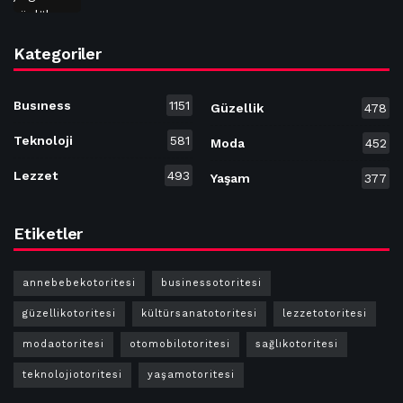
Kategoriler
Busıness
1151
Güzellik
478
Teknoloji
581
Moda
452
Lezzet
493
Yaşam
377
Etiketler
annebebekotoritesi
businessotoritesi
güzellikotoritesi
kültürsanatotoritesi
lezzetotoritesi
modaotoritesi
otomobilotoritesi
sağlıkotoritesi
teknolojiotoritesi
yaşamotoritesi