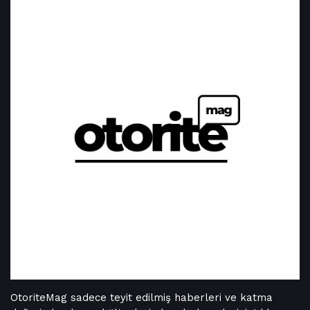
OtoriteMag sadece teyit edilmiş haberleri ve katma