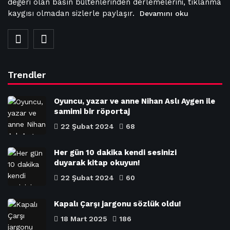
değeri olan basın bültenlerinden derlemelerini, tıklanma
kaygısı olmadan sizlerle paylaşır.
Devamını oku
Trendler
Oyuncu, yazar ve anne Nihan Aslı Aygen ile
samimi bir röportaj
22 Şubat 2024
68
Her gün 10 dakika kendi sesinizi
duyarak kitap okuyun!
22 Şubat 2024
60
Kapalı Çarşı jargonu sözlük oldu!
18 Mart 2025
186