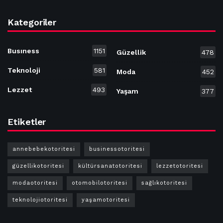
Kategoriler
Busıness
1151
Güzellik
478
Teknoloji
581
Moda
452
Lezzet
493
Yaşam
377
Etiketler
annebebekotoritesi
businessotoritesi
güzellikotoritesi
kültürsanatotoritesi
lezzetotoritesi
modaotoritesi
otomobilotoritesi
sağlıkotoritesi
teknolojiotoritesi
yaşamotoritesi