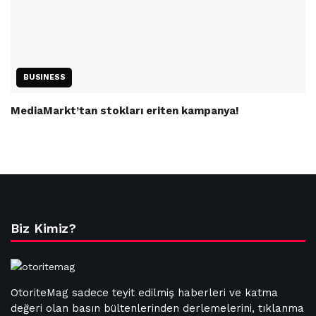
BUSINESS
MediaMarkt’tan stokları eriten kampanya!
Biz Kimiz?
OtoriteMag sadece teyit edilmiş haberleri ve katma
değeri olan basın bültenlerinden derlemelerini, tıklanma