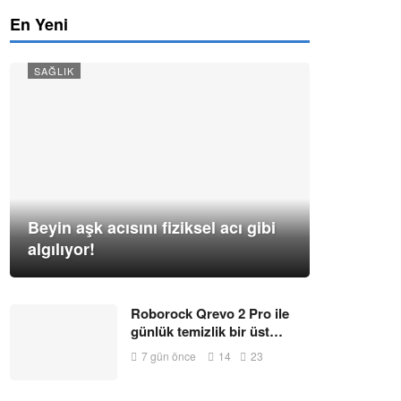
En Yeni
SAĞLIK
Beyin aşk acısını fiziksel acı gibi
algılıyor!
Roborock Qrevo 2 Pro ile
günlük temizlik bir üst…
7 gün önce
14
23