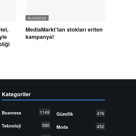
BUSINESS
el,
MediaMarkt’tan stokları eriten
yle
kampanya!
liği
Kategoriler
1149
Busıness
476
Güzellik
580
Teknoloji
452
Moda