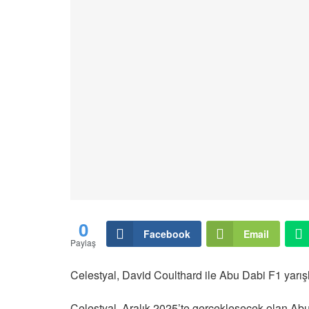
0
Facebook
Email
Paylaş
Celestyal, David Coulthard ile Abu Dabi F1 yarış
Celestyal, Aralık 2025’te gerçekleşecek olan Ab