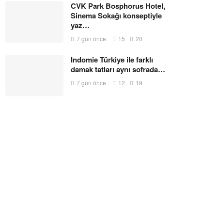
CVK Park Bosphorus Hotel,
Sinema Sokağı konseptiyle
yaz…
7 gün önce
15
20
Indomie Türkiye ile farklı
damak tatları aynı sofrada…
7 gün önce
12
19