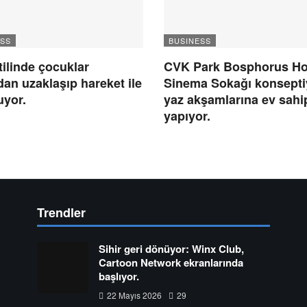
SS
BUSINESS
tilinde çocuklar
CVK Park Bosphorus Hot
an uzaklaşıp hareket ile
Sinema Sokağı konsepti
uyor.
yaz akşamlarına ev sahip
yapıyor.
Trendler
Sihir geri dönüyor: Winx Club,
Cartoon Network ekranlarında
başlıyor.
22 Mayıs 2026
29