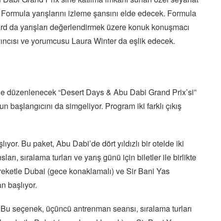
 Formula yarışlarını izleme şansını elde edecek. Formula
thard da yarışları değerlendirmek üzere konuk konuşmacı
yıncısı ve yorumcusu Laura Winter da eşlik edecek.
e düzenlenecek “Desert Days & Abu Dabi Grand Prix’si”
n başlangıcını da simgeliyor. Program iki farklı çıkış
lıyor. Bu paket, Abu Dabi’de dört yıldızlı bir otelde iki
ı, sıralama turları ve yarış günü için biletler ile birlikte
reketle Dubai (gece konaklamalı) ve Sir Bani Yas
n başlıyor.
r. Bu seçenek, üçüncü antrenman seansı, sıralama turları