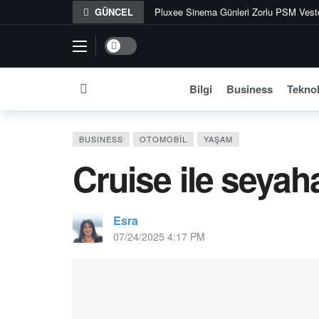
GÜNCEL
Pluxee Sinema Günleri Zorlu PSM Vestel
Siber saldırganların yeni hedefi tatilcil
Dark mode
Yaz sabahlarının buluşma noktası: Ethe
Aurelia Genève Glossy Plump Lip Balm 
Bilgi
Business
Teknol
Garanti BBVA Emeklilik, tüm fon yönetim
Calvin Klein’dan takı estetiğini yansıtan
BUSINESS
OTOMOBIL
YAŞAM
Converse, Chuck Mirasını Run Star Crus
Cruise ile seyah
Yaz akşamlarının yeni ritüeli Korkmaz 
Coffee Factory’den yaza tatlı dokunuşl
Bosch Home Comfort Group, REHAU Yerden 
Esra
07/24/2025 4:17 PM