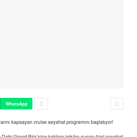
WhatsApp
larını kapsayan cruise seyahat programını başlatıyor!
u Dabi Grand Prix’sine katılma imkânı sunan özel seyahat