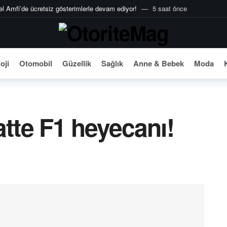
 Amfi’de ücretsiz gösterimlerle devam ediyor!
5 saat önce
er: Kaspersky’den güvenli seyahat rehberi.
5 saat önce
m Efendi Kahvaltı.
5 saat önce
SPF50 ile yaz boyu parlak ve dolgun dudaklar.
5 saat önce
oji
Otomobil
Güzellik
Sağlık
Anne & Bebek
Moda
 hizmetlerini Garanti BBVA Mobil’e taşıdı.
5 saat önce
 saat modeli.
5 saat önce
h ile yeniden yorumluyor.
5 saat önce
atte F1 heyecanı!
Prosense Çay Makinesi.
13 saat önce
ar Strawberry Chocolate Cream ve Caramel Waffle Cream.
13 saat önce
Isıtma Sistemleri’nin Türkiye’deki tek yetkili distribütörü oldu.
14 sa