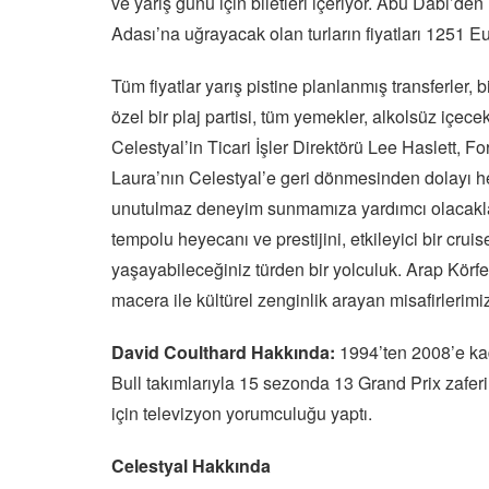
ve yarış günü için biletleri içeriyor. Abu Dabi’d
Adası’na uğrayacak olan turların fiyatları 1251 Eu
Tüm fiyatlar yarış pistine planlanmış transferler,
özel bir plaj partisi, tüm yemekler, alkolsüz içecek
Celestyal’in Ticari İşler Direktörü Lee Haslett, F
Laura’nın Celestyal’e geri dönmesinden dolayı hey
unutulmaz deneyim sunmamıza yardımcı olacaklar
tempolu heyecanı ve prestijini, etkileyici bir crui
yaşayabileceğiniz türden bir yolculuk. Arap Körf
macera ile kültürel zenginlik arayan misafirlerimiz 
David Coulthard Hakkında:
1994’ten 2008’e kad
Bull takımlarıyla 15 sezonda 13 Grand Prix zaferi
için televizyon yorumculuğu yaptı.
Celestyal Hakkında