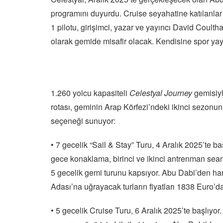
programını duyurdu. Cruise seyahatine katılanlar
1 pilotu, girişimci, yazar ve yayıncı David Coul
olarak gemide misafir olacak. Kendisine spor ya
1.260 yolcu kapasiteli
Celestyal Journey
gemisiyl
rotası, geminin Arap Körfezi’ndeki ikinci sezonunu
seçeneği sunuyor:
• 7 gecelik “Sail & Stay” Turu, 4 Aralık 2025’te baş
gece konaklama, birinci ve ikinci antrenman seanslar
5 gecelik gemi turunu kapsıyor. Abu Dabi’den ha
Adası’na uğrayacak turların fiyatları 1838 Euro’da
• 5 gecelik Cruise Turu, 6 Aralık 2025’te başlıyo