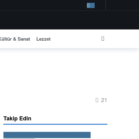
Kültür & Sanat
Lezzet
at önce
21
Takip Edin
2,269
Instagram
Takipçiler
Instagram'da bize