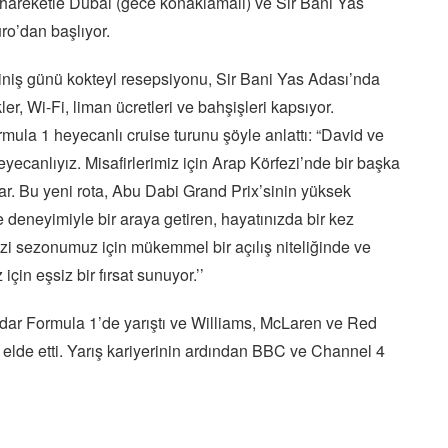
en hareketle Dubai (gece konaklamalı) ve Sir Bani Yas
ro’dan başlıyor.
 biniş günü kokteyl resepsiyonu, Sir Bani Yas Adası’nda
ler, Wi-Fi, liman ücretleri ve bahşişleri kapsıyor.
ormula 1 heyecanlı cruise turunu şöyle anlattı: “David ve
ecanlıyız. Misafirlerimiz için Arap Körfezi’nde bir başka
. Bu yeni rota, Abu Dabi Grand Prix’sinin yüksek
se deneyimiyle bir araya getiren, hayatınızda bir kez
ezi sezonumuz için mükemmel bir açılış niteliğinde ve
için eşsiz bir fırsat sunuyor.’’
ar Formula 1’de yarıştı ve Williams, McLaren ve Red
 elde etti. Yarış kariyerinin ardından BBC ve Channel 4