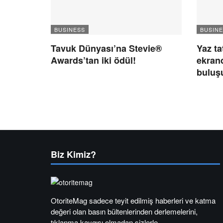
BUSINESS
BUSINE
Tavuk Dünyası’na Stevie®
Yaz ta
Awards’tan iki ödül!
ekrand
buluş
Biz Kimiz?
OtoriteMag sadece teyit edilmiş haberleri ve katma
değeri olan basın bültenlerinden derlemelerini,
tıklanma kaygısı olmadan sizlerle