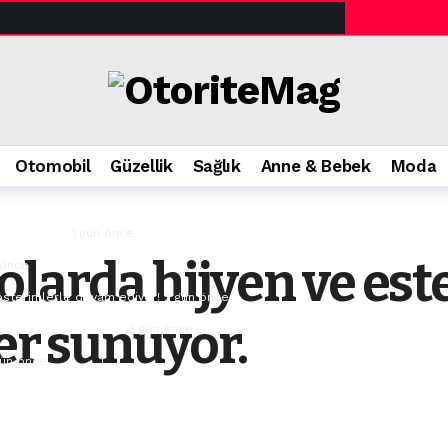
karşı en kritik dayanıklılık alanı haline geliyor”.
1 gün önce
G4ZA.
1 gün önce
Otomobil
Güzellik
Sağlık
Anne & Bebek
Moda
 gün önce
ossmann’da.
1 gün önce
larda hijyen ve este
 önce
österimlerle devam ediyor!
2 gün önce
er sunuyor.
venli seyahat rehberi.
2 gün önce
gün önce