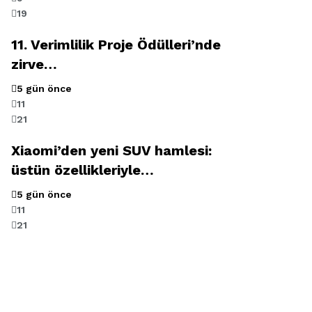
19
11. Verimlilik Proje Ödülleri’nde
zirve…
5 gün önce
11
21
Xiaomi’den yeni SUV hamlesi:
üstün özellikleriyle…
5 gün önce
11
21