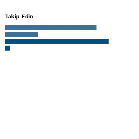
Takip Edin
2,269
Instagram
Takipçiler
Instagram'da bize
katılın
Takip Edin
0
LinkedIn
Followers
Follow us on LinkedIn
Follow
Us