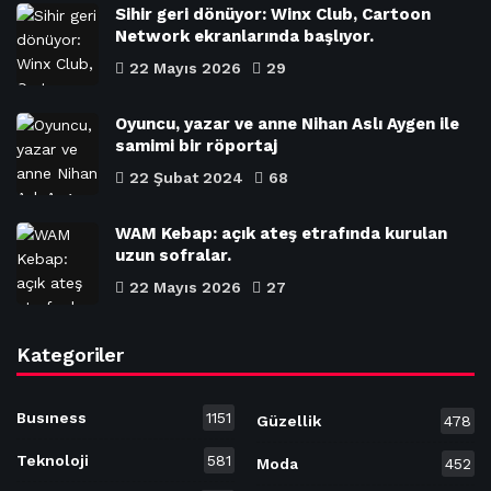
Sihir geri dönüyor: Winx Club, Cartoon
Network ekranlarında başlıyor.
22 Mayıs 2026
29
Oyuncu, yazar ve anne Nihan Aslı Aygen ile
samimi bir röportaj
22 Şubat 2024
68
WAM Kebap: açık ateş etrafında kurulan
uzun sofralar.
22 Mayıs 2026
27
Kategoriler
Busıness
1151
Güzellik
478
Teknoloji
581
Moda
452