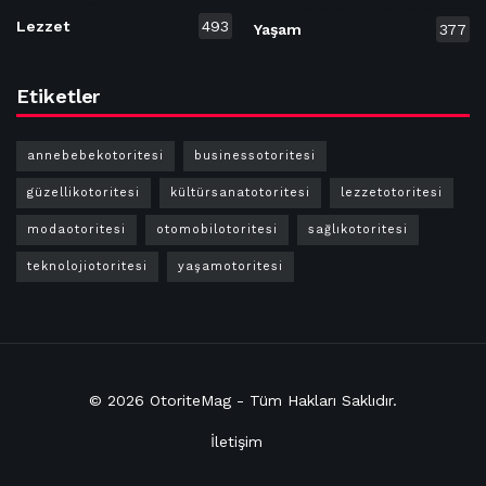
Lezzet
493
Yaşam
377
Etiketler
annebebekotoritesi
businessotoritesi
güzellikotoritesi
kültürsanatotoritesi
lezzetotoritesi
modaotoritesi
otomobilotoritesi
sağlıkotoritesi
teknolojiotoritesi
yaşamotoritesi
© 2026
OtoriteMag
- Tüm Hakları
Saklıdır
.
İletişim