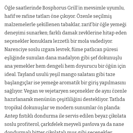
Öğle saatlerinde Bosphorus Grill’in mevsimle uyumlu,
hafif ve rafine tatları öne çıkıyor. Özenle seçilmiş
malzemelerle şekillenen tabaklar, zarif bir öğle yemeği
deneyimi sunarken; farklı damak zevklerine hitap eden
seçenekler konuklara lezzetli bir mola vadediyor.
Narenciye soslu ızgara levrek, füme patlıcan püresi
eşliğinde sunulan dana madalyon gibi şef dokunuşlu
ana yemekler hem dengeli hem doyurucu bir öğün için
ideal. Tayland usulü yeşil mango salatası gibi taze
başlangıçlar ise yemeğe aromatik bir giriş yapılmasını
sağlıyor. Vegan ve vejetaryen seçenekler de aynı özenle
hazırlanarak menünün çeşitliliğini destekliyor. Tatlıda
tropikal dokunuşlar ve modern sunumlar ön planda:
Antep fıstıklı dondurma ile servis edilen beyaz çikolata
soslu profiterol, çarkıfelek meyveli pavlova ya da nane
dondurmalı bitter çikolatalı mus gibi seçenekler