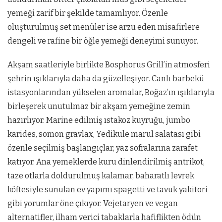
yemeği zarif bir şekilde tamamlıyor. Özenle
oluşturulmuş set menüler ise arzu eden misafirlere
dengeli ve rafine bir öğle yemeği deneyimi sunuyor.
Akşam saatleriyle birlikte Bosphorus Grill’in atmosferi
şehrin ışıklarıyla daha da güzelleşiyor. Canlı barbekü
istasyonlarından yükselen aromalar, Boğaz’ın ışıklarıyla
birleşerek unutulmaz bir akşam yemeğine zemin
hazırlıyor. Marine edilmiş ıstakoz kuyruğu, jumbo
karides, somon gravlax, Yedikule marul salatası gibi
özenle seçilmiş başlangıçlar, yaz sofralarına zarafet
katıyor. Ana yemeklerde kuru dinlendirilmiş antrikot,
taze otlarla doldurulmuş kalamar, baharatlı levrek
köftesiyle sunulan ev yapımı spagetti ve tavuk yakitori
gibi yorumlar öne çıkıyor. Vejetaryen ve vegan
alternatifler, ilham verici tabaklarla hafiflikten ödün