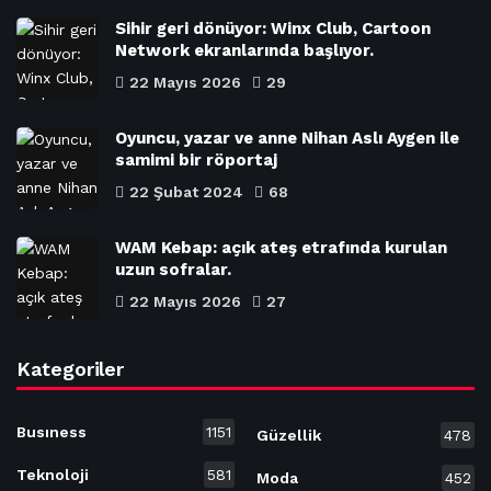
Sihir geri dönüyor: Winx Club, Cartoon
Network ekranlarında başlıyor.
22 Mayıs 2026
29
Oyuncu, yazar ve anne Nihan Aslı Aygen ile
samimi bir röportaj
22 Şubat 2024
68
WAM Kebap: açık ateş etrafında kurulan
uzun sofralar.
22 Mayıs 2026
27
Kategoriler
Busıness
1151
Güzellik
478
Teknoloji
581
Moda
452