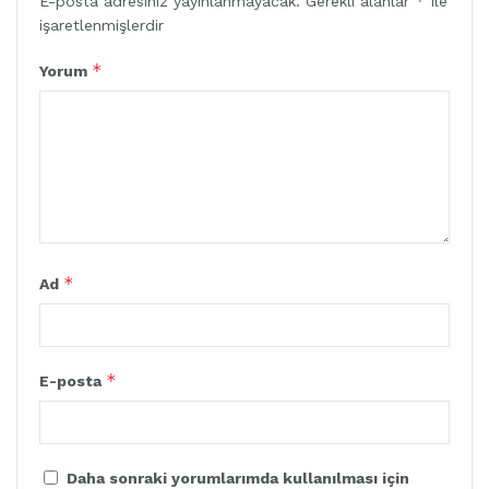
*
E-posta adresiniz yayınlanmayacak.
Gerekli alanlar
ile
işaretlenmişlerdir
*
Yorum
*
Ad
*
E-posta
Daha sonraki yorumlarımda kullanılması için