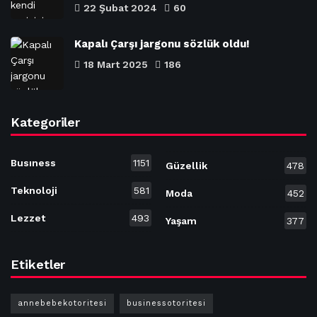
22 Şubat 2024
60
Kapalı Çarşı jargonu sözlük oldu!
18 Mart 2025
186
Kategoriler
Busıness
1151
Güzellik
478
Teknoloji
581
Moda
452
Lezzet
493
Yaşam
377
Etiketler
annebebekotoritesi
businessotoritesi