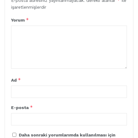
*
E-posta adresiniz yayınlanmayacak.
Gerekli alanlar
ile
işaretlenmişlerdir
*
Yorum
*
Ad
*
E-posta
Daha sonraki yorumlarımda kullanılması için