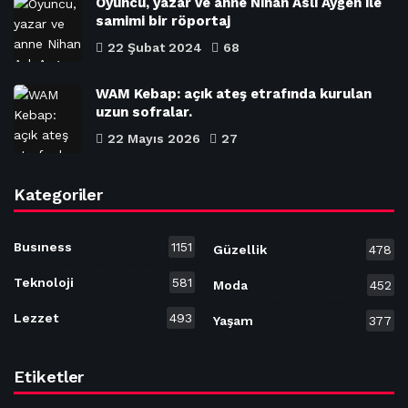
Oyuncu, yazar ve anne Nihan Aslı Aygen ile
samimi bir röportaj
22 Şubat 2024
68
WAM Kebap: açık ateş etrafında kurulan
uzun sofralar.
22 Mayıs 2026
27
Kategoriler
Busıness
1151
Güzellik
478
Teknoloji
581
Moda
452
Lezzet
493
Yaşam
377
Etiketler