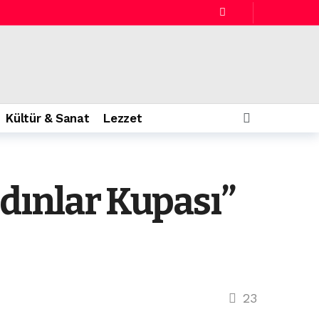
Kültür & Sanat
Lezzet
adınlar Kupası”
önce
1 gün önce
23