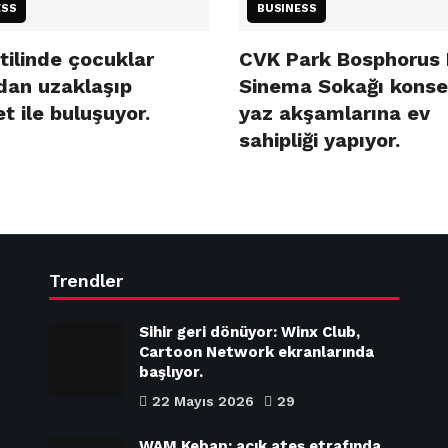
ESS
BUSINESS
tilinde çocuklar
CVK Park Bosphorus 
dan uzaklaşıp
Sinema Sokağı konse
t ile buluşuyor.
yaz akşamlarına ev
sahipliği yapıyor.
Trendler
Sihir geri dönüyor: Winx Club,
Cartoon Network ekranlarında
başlıyor.
22 Mayıs 2026
29
WAM Kebap: açık ateş etrafında