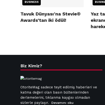
BUSINESS
BUSIN
Tavuk Dünyası’na Stevie®
Yaz ta
Awards’tan iki ödül!
ekran
hareke
Biz Kimiz?
OtoriteMag sadece teyit edilmiş haberleri ve
katma değeri olan basın bültenlerinden
derlemelerini, tıklanma kaygısı olmadan
sizlerle paylaşır.
Devamını oku