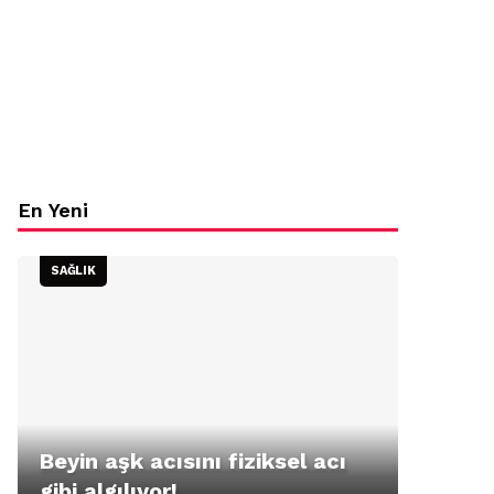
En Yeni
SAĞLIK
Beyin aşk acısını fiziksel acı
gibi algılıyor!