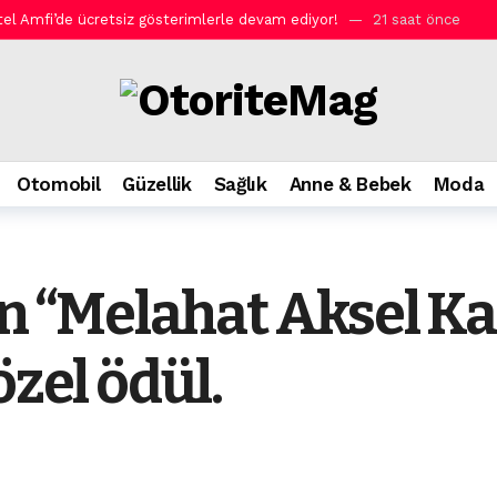
l Amfi’de ücretsiz gösterimlerle devam ediyor!
21 saat önce
ler: Kaspersky’den güvenli seyahat rehberi.
21 saat önce
em Efendi Kahvaltı.
21 saat önce
SPF50 ile yaz boyu parlak ve dolgun dudaklar.
21 saat önce
m hizmetlerini Garanti BBVA Mobil’e taşıdı.
21 saat önce
Otomobil
Güzellik
Sağlık
Anne & Bebek
Moda
n saat modeli.
21 saat önce
sh ile yeniden yorumluyor.
21 saat önce
Prosense Çay Makinesi.
1 gün önce
an “Melahat Aksel K
şlar Strawberry Chocolate Cream ve Caramel Waffle Cream.
1 gün 
n Isıtma Sistemleri’nin Türkiye’deki tek yetkili distribütörü oldu.
özel ödül.