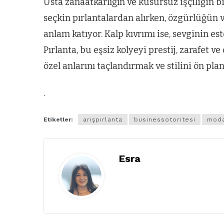
Usta zanaatkârlığın ve kusursuz işçiliğin bi
seçkin pırlantalardan alırken, özgürlüğün 
anlam katıyor. Kalp kıvrımı ise, sevginin es
Pırlanta, bu eşsiz kolyeyi prestij, zarafet 
özel anlarını taçlandırmak ve stilini ön plan
.
Etiketler:
arişpırlanta
businessotoritesi
moda
Esra