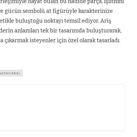
rleşimiyle hayat bulan bu nadide parça, ışıltısını
ve gücün sembolü at figürüyle karakterinize
tetikle buluştuğu noktayı temsil ediyor. Ariş
ve derin anlamları tek bir tasarımda buluşturarak,
a çıkarmak isteyenler için özel olarak tasarladı.
otoritesi