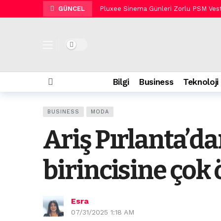
GÜNCEL
Pluxee Sinema Günleri Zorlu PSM Veste
Siber saldırganların yeni hedefi tatilci
Yaz sabahlarının buluşma noktası: Eth
Dark mode
Aurelia Genève Glossy Plump Lip Balm 
Garanti BBVA Emeklilik, tüm fon yöneti
Bilgi
Business
Teknoloji
Calvin Klein’dan takı estetiğini yansıta
Converse, Chuck Mirasını Run Star Cru
BUSINESS
MODA
Yaz akşamlarının yeni ritüeli Korkmaz 
Ariş Pırlanta’d
Coffee Factory’den yaza tatlı dokunu
Bosch Home Comfort Group, REHAU Yerde
birincisine çok 
Esra
07/31/2025 1:18 AM