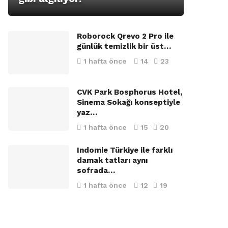
Roborock Qrevo 2 Pro ile
günlük temizlik bir üst…
1 hafta önce
14
23
CVK Park Bosphorus Hotel,
Sinema Sokağı konseptiyle
yaz…
1 hafta önce
15
20
Indomie Türkiye ile farklı
damak tatları aynı
sofrada…
1 hafta önce
12
19