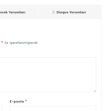
book Yorumları
Disqus Yorumları
*
r
ile işaretlenmişlerdir
*
E-posta