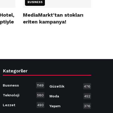
BUSINESS
Hotel,
MediaMarkt’tan stokları
ptiyle
eriten kampanya!
Kategoriler
Busıness
1149
Güzellik
476
Teknoloji
580
Moda
452
Lezzet
493
Yaşam
376