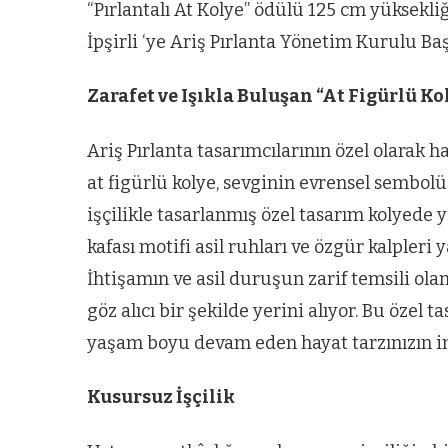
“Pırlantalı At Kolye” ödülü 125 cm yüksekli
İpşirli ‘ye Ariş Pırlanta Yönetim Kurulu B
Zarafet ve Işıkla Buluşan “At Figürlü Ko
Ariş Pırlanta tasarımcılarının özel olarak h
at figürlü kolye, sevginin evrensel sembolü 
işçilikle tasarlanmış özel tasarım kolyede y
kafası motifi asil ruhları ve özgür kalpleri y
İhtişamın ve asil duruşun zarif temsili olan
göz alıcı bir şekilde yerini alıyor. Bu özel 
yaşam boyu devam eden hayat tarzınızın im
Kusursuz İşçilik