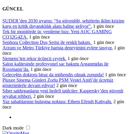
GÜNCEL
SUDER’den 2030 uyarısı: “Su güvenliği, şehirlerin iklim krizine
karşı en kritik dayanıklılık alanı haline geliyor”.
1 gün önce
Tek bir monitörde üç yenileme hızı: Yeni AOC GAMING
CQ32G4ZA.
1 gün önce
Sephora Collection Duş Serisi ile renkli bakım.
1 gün önce
Arzum ve Metro Türkiye barista deneyimini evlere taşıyor.
1 gün
önce
Siemens’ten rekor üçüncü çeyrek.
1 gün önce
Salon kalitesinde profesyonel saç bakımı Arganmidas ile
Rossmann’da.
1 gün önce
Geleceğin doktoru biraz da mühendis olmak zorunda!
1 gün önce
Pluxee Sinema Günleri Zorlu PSM Vestel Amfi’de ücretsiz
gösterimlerle devam ediyor!
2 gün önce
Siber saldırganların yeni hedefi tatilciler: Kaspersky’den güvenli
seyahat rehberi.
2 gün önce
Yaz sabahlarının buluşma noktası: Ethem Efendi Kahvaltı.
2 gün
önce
Dark mode