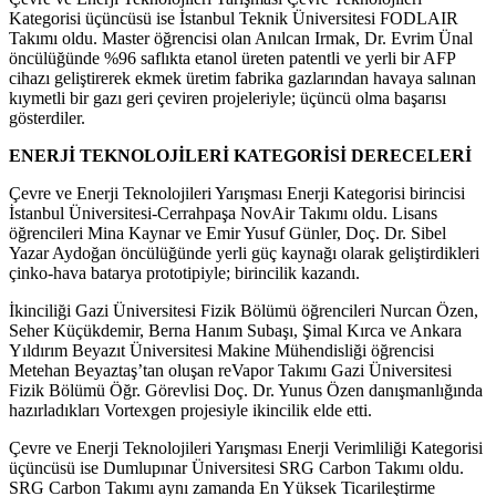
Kategorisi üçüncüsü ise İstanbul Teknik Üniversitesi FODLAIR
Takımı oldu. Master öğrencisi olan Anılcan Irmak, Dr. Evrim Ünal
öncülüğünde %96 saflıkta etanol üreten patentli ve yerli bir AFP
cihazı geliştirerek ekmek üretim fabrika gazlarından havaya salınan
kıymetli bir gazı geri çeviren projeleriyle; üçüncü olma başarısı
gösterdiler.
ENERJİ TEKNOLOJİLERİ KATEGORİSİ DERECELERİ
Çevre ve Enerji Teknolojileri Yarışması Enerji Kategorisi birincisi
İstanbul Üniversitesi-Cerrahpaşa NovAir Takımı oldu. Lisans
öğrencileri Mina Kaynar ve Emir Yusuf Günler, Doç. Dr. Sibel
Yazar Aydoğan öncülüğünde yerli güç kaynağı olarak geliştirdikleri
çinko-hava batarya prototipiyle; birincilik kazandı.
İkinciliği Gazi Üniversitesi Fizik Bölümü öğrencileri Nurcan Özen,
Seher Küçükdemir, Berna Hanım Subaşı, Şimal Kırca ve Ankara
Yıldırım Beyazıt Üniversitesi Makine Mühendisliği öğrencisi
Metehan Beyaztaş’tan oluşan reVapor Takımı Gazi Üniversitesi
Fizik Bölümü Öğr. Görevlisi Doç. Dr. Yunus Özen danışmanlığında
hazırladıkları Vortexgen projesiyle ikincilik elde etti.
Çevre ve Enerji Teknolojileri Yarışması Enerji Verimliliği Kategorisi
üçüncüsü ise Dumlupınar Üniversitesi SRG Carbon Takımı oldu.
SRG Carbon Takımı aynı zamanda En Yüksek Ticarileştirme