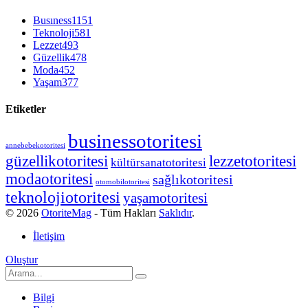
Busıness
1151
Teknoloji
581
Lezzet
493
Güzellik
478
Moda
452
Yaşam
377
Etiketler
businessotoritesi
annebebekotoritesi
güzellikotoritesi
lezzetotoritesi
kültürsanatotoritesi
modaotoritesi
sağlıkotoritesi
otomobilotoritesi
teknolojiotoritesi
yaşamotoritesi
© 2026
OtoriteMag
- Tüm Hakları
Saklıdır
.
İletişim
Oluştur
Bilgi