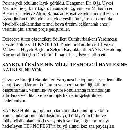
Potansiyeli ödülüne layık görüldü. Danışman Dr. Öğr. Üyesi
Mehmet Selçuk Erdoğan, Lisansüstü öğrencileri Muhammed
Bekmezci, Merve Akın, Ramazan Bayat ve Muhammad Hasan
Izzuddin öncülüğünde, sanayide yeşil dönüşüm kapsamında
biyolojik atıklarından termal boya üretimi sağlanarak enerji
verimliliğini artıran proje geliştirdiler.
Dereceye giren öğrencilere ödülleri Cumhurbaşkanı Yardımcısı
Cevdet Yılmaz, TEKNOFEST Yönetim Kurulu ve T3 Vakfı
Mütevelli Heyeti Başkanı Selçuk Bayraktar ile SANKO Holding
Kurumsal İletişim Direktörü Pınar Ulutaş İsen takdim etti.
SANKO, TÜRKİYE’NİN MİLLİ TEKNOLOJİ HAMLESİNE
KATKI SUNUYOR
Çevre ve Enerji Teknolojileri Yarışması ile toplumda yenilenebilir
enerji kaynaklarının kullanımı ve enerji verimliliği kültürü
oluşturulması, verimlilik ve çevre konularında farkındalığın
artırılarak yenilikçi ve teknolojik fikirlerin geliştirilmesi
hedefleniyor.
SANKO Holding, toplumun tamamında teknoloji ve bilim
konusunda farkındalık oluşturmayı, Türkiye’nin bilim ve
mühendislik alanlarında yetişmiş insan kaynağını artırmayı
hedefleyen TEKNOFEST’in bu yıl altıncı kez ana paydaşları