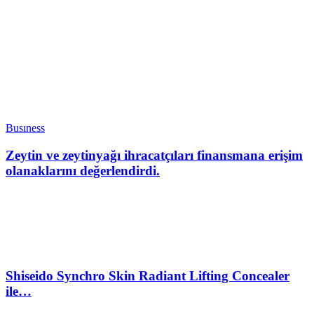
Busıness
Zeytin ve zeytinyağı ihracatçıları finansmana erişim
olanaklarını değerlendirdi.
Shiseido Synchro Skin Radiant Lifting Concealer
ile…