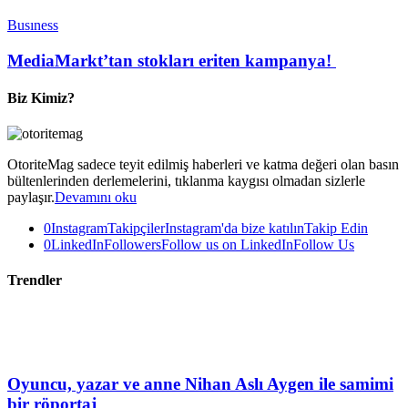
Busıness
MediaMarkt’tan stokları eriten kampanya!
Biz Kimiz?
OtoriteMag sadece teyit edilmiş haberleri ve katma değeri olan basın
bültenlerinden derlemelerini, tıklanma kaygısı olmadan sizlerle
paylaşır.
Devamını oku
0
Instagram
Takipçiler
Instagram'da bize katılın
Takip Edin
0
LinkedIn
Followers
Follow us on LinkedIn
Follow Us
Trendler
Oyuncu, yazar ve anne Nihan Aslı Aygen ile samimi
bir röportaj