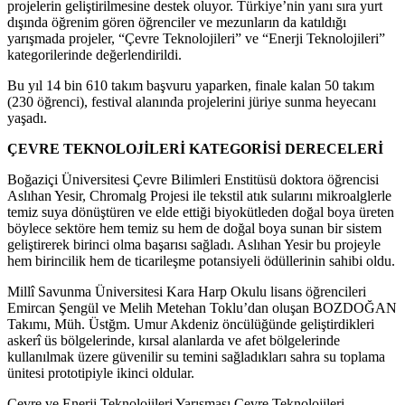
projelerin geliştirilmesine destek oluyor. Türkiye’nin yanı sıra yurt
dışında öğrenim gören öğrenciler ve mezunların da katıldığı
yarışmada projeler, “Çevre Teknolojileri” ve “Enerji Teknolojileri”
kategorilerinde değerlendirildi.
Bu yıl 14 bin 610 takım başvuru yaparken, finale kalan 50 takım
(230 öğrenci), festival alanında projelerini jüriye sunma heyecanı
yaşadı.
ÇEVRE TEKNOLOJİLERİ KATEGORİSİ DERECELERİ
Boğaziçi Üniversitesi Çevre Bilimleri Enstitüsü doktora öğrencisi
Aslıhan Yesir, Chromalg Projesi ile tekstil atık sularını mikroalglerle
temiz suya dönüştüren ve elde ettiği biyokütleden doğal boya üreten
böylece sektöre hem temiz su hem de doğal boya sunan bir sistem
geliştirerek birinci olma başarısı sağladı. Aslıhan Yesir bu projeyle
hem birincilik hem de ticarileşme potansiyeli ödüllerinin sahibi oldu.
Millî Savunma Üniversitesi Kara Harp Okulu lisans öğrencileri
Emircan Şengül ve Melih Metehan Toklu’dan oluşan BOZDOĞAN
Takımı, Müh. Üstğm. Umur Akdeniz öncülüğünde geliştirdikleri
askerî üs bölgelerinde, kırsal alanlarda ve afet bölgelerinde
kullanılmak üzere güvenilir su temini sağladıkları sahra su toplama
ünitesi prototipiyle ikinci oldular.
Çevre ve Enerji Teknolojileri Yarışması Çevre Teknolojileri