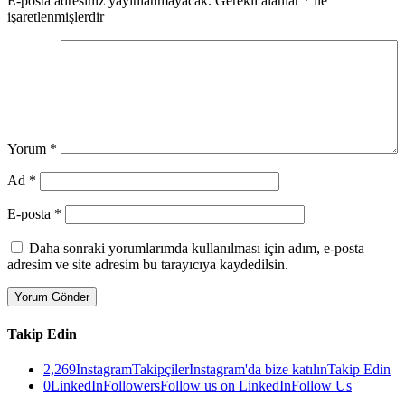
E-posta adresiniz yayınlanmayacak.
Gerekli alanlar
*
ile
işaretlenmişlerdir
Yorum
*
Ad
*
E-posta
*
Daha sonraki yorumlarımda kullanılması için adım, e-posta
adresim ve site adresim bu tarayıcıya kaydedilsin.
Takip Edin
2,269
Instagram
Takipçiler
Instagram'da bize katılın
Takip Edin
0
LinkedIn
Followers
Follow us on LinkedIn
Follow Us