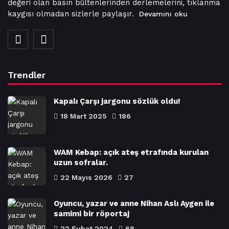
değeri olan basın bültenlerinden derlemelerini, tıklanma
kaygısı olmadan sizlerle paylaşır.
Devamını oku
Trendler
Kapalı Çarşı jargonu sözlük oldu!
18 Mart 2025
186
WAM Kebap: açık ateş etrafında kurulan
uzun sofralar.
22 Mayıs 2026
27
Oyuncu, yazar ve anne Nihan Aslı Aygen ile
samimi bir röportaj
22 Şubat 2024
68