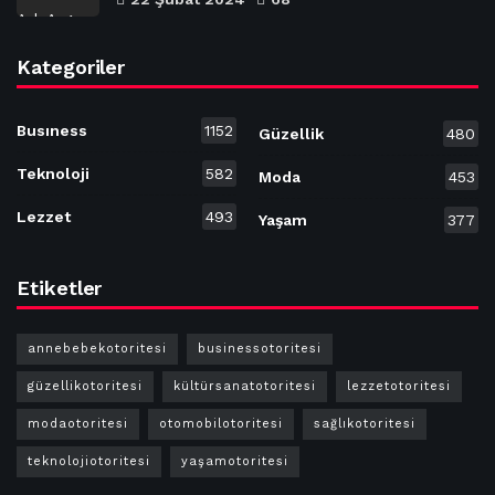
Kategoriler
Busıness
1152
Güzellik
480
Teknoloji
582
Moda
453
Lezzet
493
Yaşam
377
Etiketler
annebebekotoritesi
businessotoritesi
güzellikotoritesi
kültürsanatotoritesi
lezzetotoritesi
modaotoritesi
otomobilotoritesi
sağlıkotoritesi
teknolojiotoritesi
yaşamotoritesi