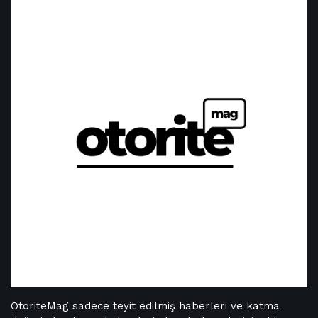
OtoriteMag sadece teyit edilmiş haberleri ve katma