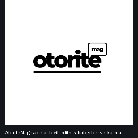
OtoriteMag sadece teyit edilmiş haberleri ve katma