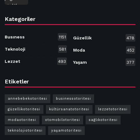
Kategoriler
Busıness
1151
Güzellik
478
Teknoloji
581
Moda
452
Lezzet
493
Yaşam
377
Etiketler
annebebekotoritesi
businessotoritesi
güzellikotoritesi
kültürsanatotoritesi
lezzetotoritesi
modaotoritesi
otomobilotoritesi
sağlıkotoritesi
teknolojiotoritesi
yaşamotoritesi