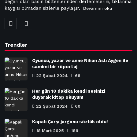
değeri olan basın bültenlerinden derlemelerini, tıklanma
kaygısı olmadan sizlerle paylaşır.
Devamını oku
Trendler
Oyuncu, yazar ve anne Nihan Aslı Aygen ile
samimi bir röportaj
22 Şubat 2024
68
Her gün 10 dakika kendi sesinizi
duyarak kitap okuyun!
22 Şubat 2024
60
Kapalı Çarşı jargonu sözlük oldu!
18 Mart 2025
186