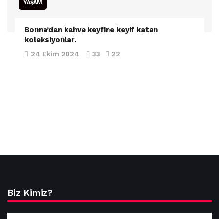
YAŞAM
Bonna’dan kahve keyfine keyif katan
koleksiyonlar.
24 Ekim 2024
33
22
Biz Kimiz?