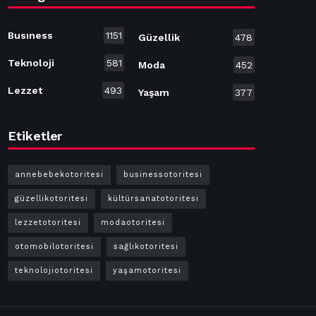
Busıness
1151
Güzellik
478
Teknoloji
581
Moda
452
Lezzet
493
Yaşam
377
Etiketler
annebebekotoritesi
businessotoritesi
güzellikotoritesi
kültürsanatotoritesi
lezzetotoritesi
modaotoritesi
otomobilotoritesi
sağlıkotoritesi
teknolojiotoritesi
yaşamotoritesi