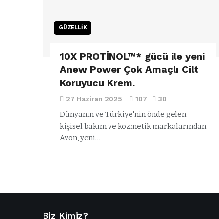
GÜZELLIK
10X PROTİNOL™* gücü ile yeni
Anew Power Çok Amaçlı Cilt
Koruyucu Krem.
27 Haziran 2025
107
30
Dünyanın ve Türkiye'nin önde gelen
kişisel bakım ve kozmetik markalarından
Avon, yeni…
Biz Kimiz?