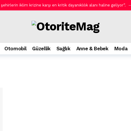
hirlerin iklim krizine karşı en kritik dayanıklılık alanı haline geliyor”.
 Yeni AOC GAMING CQ32G4ZA.
9 saat önce
li bakım.
9 saat önce
ini evlere taşıyor.
9 saat önce
9 saat önce
Otomobil
Güzellik
Sağlık
Anne & Bebek
Moda
ımı Arganmidas ile Rossmann’da.
9 saat önce
olmak zorunda!
9 saat önce
l Amfi’de ücretsiz gösterimlerle devam ediyor!
1 gün önce
ler: Kaspersky’den güvenli seyahat rehberi.
1 gün önce
em Efendi Kahvaltı.
1 gün önce