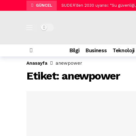
GÜNCEL
SUDER’den 2030 uyarısı: “Su güvenliği, şe
Tek bir monitörde üç yenileme hızı:
Sephora Collection Duş Serisi ile renk
Dark mode
Arzum ve Metro Türkiye barista deneyim
Siemens’ten rekor üçüncü çeyrek.
Bilgi
Business
Teknoloji
Salon kalitesinde profesyonel saç bak
Anasayfa
anewpower
Geleceğin doktoru biraz da mühendis 
Etiket:
anewpower
Pluxee Sinema Günleri Zorlu PSM Veste
Siber saldırganların yeni hedefi tatilci
Yaz sabahlarının buluşma noktası: Eth