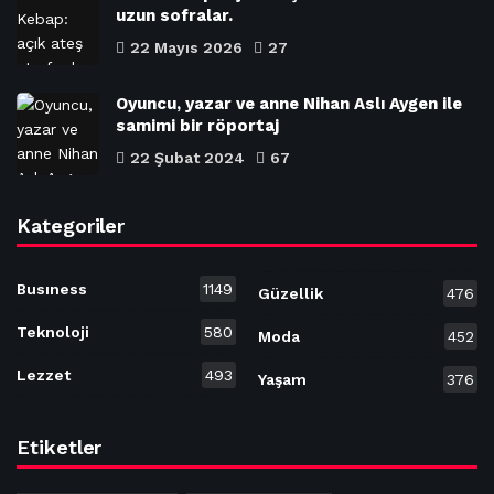
uzun sofralar.
22 Mayıs 2026
27
Oyuncu, yazar ve anne Nihan Aslı Aygen ile
samimi bir röportaj
22 Şubat 2024
67
Kategoriler
Busıness
1149
Güzellik
476
Teknoloji
580
Moda
452
Lezzet
493
Yaşam
376
Etiketler