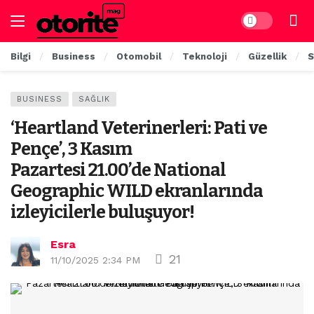
Dark mode
Bilgi
Business
Otomobil
Teknoloji
Güzellik
S
BUSINESS
SAĞLIK
‘Heartland Veterinerleri: Pati ve
Pençe’, 3 Kasım
Pazartesi 21.00’de National
Geographic WILD ekranlarında
izleyicilerle buluşuyor!
Esra
21
11/10/2025 2:34 PM